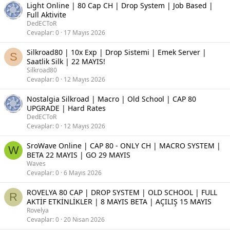
Light Online | 80 Cap CH | Drop System | Job Based |
Full Aktivite
DedECToR
Cevaplar
0
17 Mayıs 2026
Silkroad80 | 10x Exp | Drop Sistemi | Emek Server |
S
Saatlik Silk | 22 MAYIS!
Silkroad80
Cevaplar
0
12 Mayıs 2026
Nostalgia Silkroad | Macro | Old School | CAP 80
UPGRADE | Hard Rates
DedECToR
Cevaplar
0
12 Mayıs 2026
SroWave Online | CAP 80 - ONLY CH | MACRO SYSTEM |
W
BETA 22 MAYIS | GO 29 MAYIS
Waves
Cevaplar
0
6 Mayıs 2026
ROVELYA 80 CAP | DROP SYSTEM | OLD SCHOOL | FULL
R
AKTİF ETKİNLİKLER | 8 MAYIS BETA | AÇILIŞ 15 MAYIS
Rovelya
Cevaplar
0
20 Nisan 2026