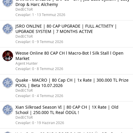
Drop & Harc Alchemy
DedECToR
Cevaplar
1
13 Temmuz 2026
JSRO ONLINE | 80 CAP UPGRADE | FULL ACTIVITY |
UPGRADE SYSTEM | 7 MONTHS ACTIVE
DedECToR
Cevaplar
0
9 Temmuz 2026
Weose Online 80 CAP CH l Macro-Bot l Silk Stall l Open
Market
Agent Hunter
Cevaplar
0
8 Temmuz 2026
Quake - MACRO | 80 Cap CH | 1x Rate | 300.000 TL Prize
POOL | Beta 10.07.2026
DedECToR
Cevaplar
0
4 Temmuz 2026
Xian Silkroad Season VI | 80 CAP CH | 1X Rate | Old
School | 250.000 TL Real ÖDÜL !
DedECToR
Cevaplar
0
19 Haziran 2026