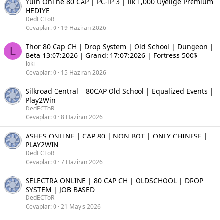
Yuin Online 80 CAP | PC-IP 3 | ilk 1,000 Üyeliğe Premium
HEDIYE
DedECToR
Cevaplar
0
19 Haziran 2026
Thor 80 Cap CH | Drop System | Old School | Dungeon |
L
Beta 13:07:2026 | Grand: 17:07:2026 | Fortress 500$
loki
Cevaplar
0
15 Haziran 2026
Silkroad Central | 80CAP Old School | Equalized Events |
Play2Win
DedECToR
Cevaplar
0
8 Haziran 2026
ASHES ONLINE | CAP 80 | NON BOT | ONLY CHINESE |
PLAY2WIN
DedECToR
Cevaplar
0
7 Haziran 2026
SELECTRA ONLINE | 80 CAP CH | OLDSCHOOL | DROP
SYSTEM | JOB BASED
DedECToR
Cevaplar
0
21 Mayıs 2026