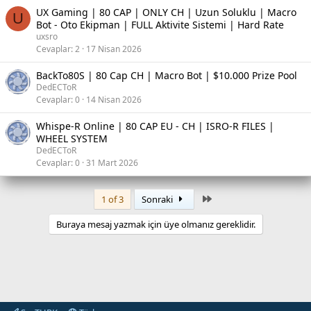
UX Gaming | 80 CAP | ONLY CH | Uzun Soluklu | Macro
U
Bot - Oto Ekipman | FULL Aktivite Sistemi | Hard Rate
uxsro
Cevaplar
2
17 Nisan 2026
BackTo80S | 80 Cap CH | Macro Bot | $10.000 Prize Pool
DedECToR
Cevaplar
0
14 Nisan 2026
Whispe-R Online | 80 CAP EU - CH | ISRO-R FILES |
WHEEL SYSTEM
DedECToR
Cevaplar
0
31 Mart 2026
Son
1 of 3
Sonraki
Buraya mesaj yazmak için üye olmanız gereklidir.