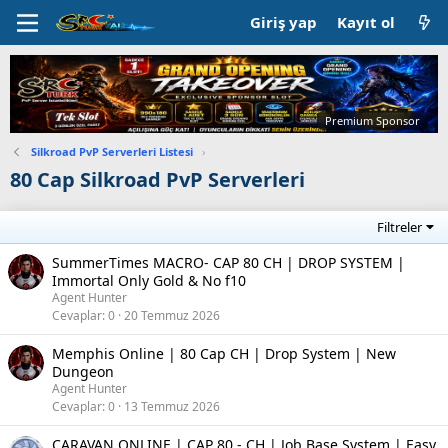
Giriş yap
Kayıt ol
Premium Sponsor
Silkroad PvP Serverleri Listesi
›
80 Cap Silkroad PvP Serverleri
Filtreler
SummerTimes MACRO- CAP 80 CH | DROP SYSTEM |
Immortal Only Gold & No f10
Agent Hunter
Cevaplar
0
20 Temmuz 2026
Memphis Online | 80 Cap CH | Drop System | New
Dungeon
Agent Hunter
Cevaplar
0
13 Temmuz 2026
CARAVAN ONLINE | CAP 80 - CH | Job Base System | Easy