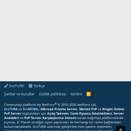
SroTURK
Türkçe
Şartlar ve kurallar
Gizlilik politikası
Yardım
S
r
o
®
Community platform by XenForo
© 2010-2026 XenForo Ltd.
T
SroTURK
ve
SroMOBIL
;
Silkroad Private Server
,
Metin2 PvP
ve
Knight Online
U
PvP Server
toplulukları için
Açılış Takvimi
,
Canlı Oyuncu İstatistikleri
,
Server
R
Analizleri
ve
PvP Server Karşılaştırma Sistemi
sunan bağımsız platformlardır.
K
Joymax, JC Planet ve diğer oyun yayıncıları ile herhangi bir resmi bağlantıları
R
bulunmamaktadır. SroTURK üzerinde geliştirilen tüm yazılım sistemleri,
S
Üst
S
algoritmalar, tasarımlar, otomasyonlar, kullanıcı arayüzleri ve diğer özel