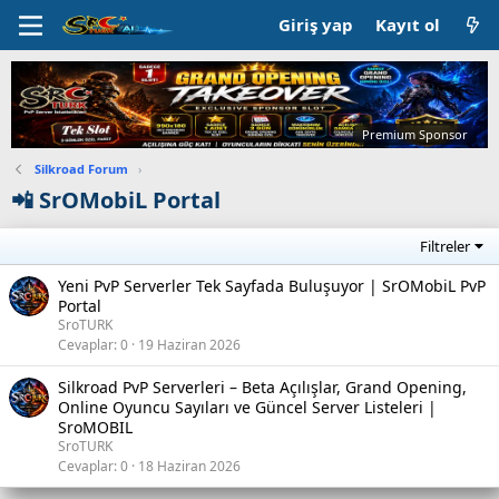
Giriş yap
Kayıt ol
Premium Sponsor
Silkroad Forum
›
📲 SrOMobiL Portal
Filtreler
Yeni PvP Serverler Tek Sayfada Buluşuyor | SrOMobiL PvP
Portal
SroTURK
Cevaplar
0
19 Haziran 2026
Silkroad PvP Serverleri – Beta Açılışlar, Grand Opening,
Online Oyuncu Sayıları ve Güncel Server Listeleri |
SroMOBIL
SroTURK
Cevaplar
0
18 Haziran 2026