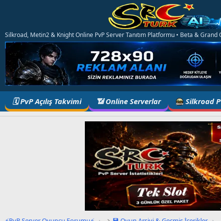
Silkroad, Metin2 & Knight Online PvP Server Tanıtım Platformu • Beta & Grand Op
🗓️ PvP Açılış Takvimi
📶 Online Serverlar
Silkroad 
⚡PvP Server Oyuncu Forumu⚡
›
💾 Oyun Arşivi & Geçmiş İçerikler
›