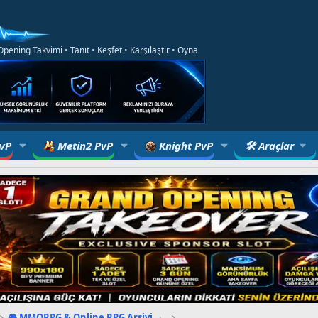
ening Takvimi • Tanıt • Keşfet • Karşılaştır • Oyna
PvP
Metin2 PvP
Knight PvP
🛠 Araçlar
🎮 MMORPG & Online RPG Arşivi
›