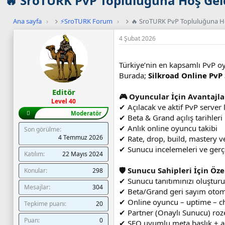
🔥 SroTURK PvP Topluluğuna Hoş Geld
Ana sayfa
›
⚡SroTURK Forum
›
🔥 SroTURK PvP Topluluğuna Ho
4 Şubat 2026
Türkiye’nin en kapsamlı PvP oy
Burada;
Silkroad Online PvP 
Editör
🎮 Oyuncular İçin Avantajla
Level 40
✔ Açılacak ve aktif PvP server l
Moderatör
✔ Beta & Grand açılış tarihleri
✔ Anlık online oyuncu takibi
Son görülme
4 Temmuz 2026
✔ Rate, drop, build, mastery ve
✔ Sunucu incelemeleri ve ger
Katılım
22 Mayıs 2024
🛡️ Sunucu Sahipleri İçin Öze
Konular
298
✔ Sunucu tanıtımınızı oluştur
Mesajlar
304
✔ Beta/Grand geri sayım otom
✔ Online oyuncu – uptime – ch
Tepkime puanı
20
✔ Partner (Onaylı Sunucu) roze
Puan
0
✔ SEO uyumlu meta başlık + a