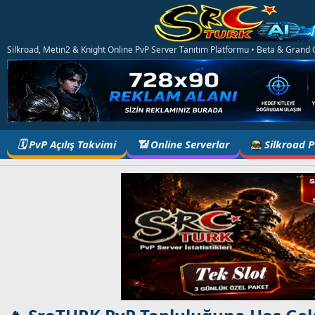
Silkroad, Metin2 & Knight Online PvP Server Tanıtım Platformu • Beta & Grand Op
🗓️ PvP Açılış Takvimi
📶 Online Serverlar
Silkroad 