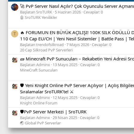
🚀 PvP Server Nasıl Açılır? Çok Oyunculu Server Açmanı
Başlatan SroTURK
5 Haziran 2026
Cevaplar: 0
🤖 SroTURK Yenilikler
🔥 FORUMUN EN BÜYÜK AÇILIŞI! 100K SILK ÖDÜLLÜ D
T
110 Cap EU/CH | Yeni Nesil Sistemler | Battle Pass | Te
Başlatan trendofsilkroad
7 Mayıs 2026
Cevaplar: 0
20 Cap Silkroad PvP Serverleri
🧱 Minecraft PvP Sunucuları – Rekabetin Yeni Adresi S
Başlatan Adminx
13 Mayıs 2025
Cevaplar: 0
MineCraft Sunucuları
🛡️ Yeni Knight Online PvP Server Açılıyor | Açılış Bilgile
Sıralamalar SroTURK’te! ⚔️
Başlatan Adminx
12 Mayıs 2025
Cevaplar: 0
Knight Online Forum
🛡️PvP Server Merkezi | SroTURK
Başlatan Adminx
29 Nisan 2025
Cevaplar: 0
🌏 Global PvP Serverlar