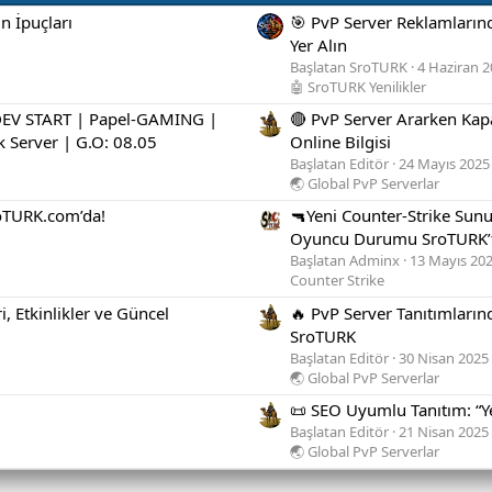
n İpuçları
🎯 PvP Server Reklamlarınd
Yer Alın
Başlatan SroTURK
4 Haziran 
🤖 SroTURK Yenilikler
EV START | Papel-GAMING |
🔴 PvP Server Ararken Kap
k Server | G.O: 08.05
Online Bilgisi
Başlatan Editör
24 Mayıs 2025
🌏 Global PvP Serverlar
roTURK.com’da!
🔫Yeni Counter-Strike Sunuc
Oyuncu Durumu SroTURK’t
Başlatan Adminx
13 Mayıs 20
Counter Strike
ri, Etkinlikler ve Güncel
🔥 PvP Server Tanıtımları
SroTURK
Başlatan Editör
30 Nisan 2025
🌏 Global PvP Serverlar
📜 SEO Uyumlu Tanıtım: “Y
Başlatan Editör
21 Nisan 2025
🌏 Global PvP Serverlar