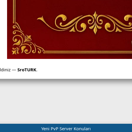
eldiniz —
SroTURK
.
Yeni PvP Server Konuları