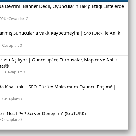
a Devrim: Banner Değil, Oyuncuların Takip Ettiği Listelerde
2026
Cevaplar: 2
anmış Sunucularla Vakit Kaybetmeyin! | SroTURK ile Anlık
Cevaplar: 0
usu Açılıyor | Güncel ip'ler, Turnuvalar, Mapler ve Anlık
e!🎯
25
Cevaplar: 0
nda Kısa Link + SEO Gücü = Maksimum Oyuncu Erişimi! |
Cevaplar: 0
eni Nesil PvP Server Deneyimi” (SroTURK)
Cevaplar: 0