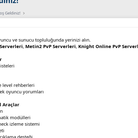
iniz!
ş Geldiniz!
uncu ve sunucu topluluğunda yerinizi alın.
Serverleri
,
Metin2 PvP Serverleri
,
Knight Online PvP Serverl
r
isteleri
 level rehberleri
çek oyuncu yorumları
l Araçlar
un
atik modülleri
eck izleme sistemi
ti
çıklama desteği