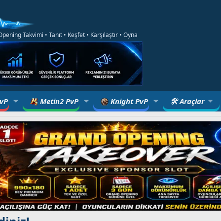
ening Takvimi • Tanıt • Keşfet • Karşılaştır • Oyna
PvP
Metin2 PvP
Knight PvP
🛠 Araçlar