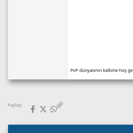
PvP dünyasının kalbine hoş g
Facebook
X (Twitter)
WhatsApp
Link
Paylaş: