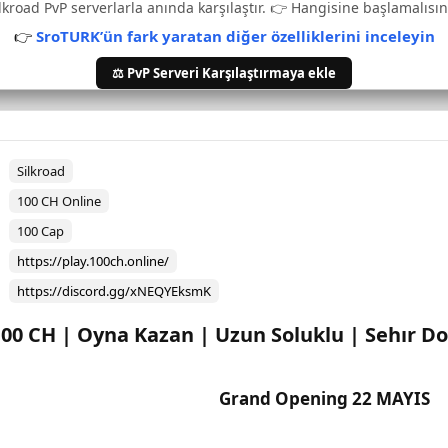
lkroad PvP serverlarla anında karşılaştır. 👉 Hangisine başlamalısın
👉
SroTURK’ün fark yaratan diğer özelliklerini inceleyin
⚖️ PvP Serveri Karşılaştırmaya ekle
Silkroad
100 CH Online
100 Cap
https://play.100ch.online/
https://discord.gg/xNEQYEksmK
00 CH | Oyna Kazan | Uzun Soluklu | Sehır D
Grand Opening 22 MAYIS​