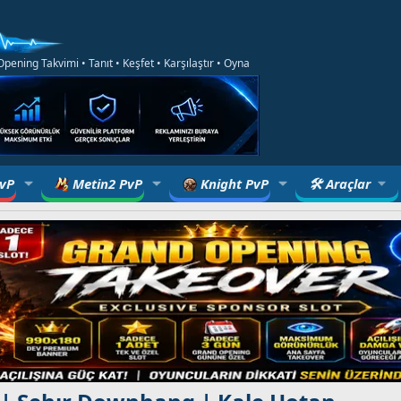
ening Takvimi • Tanıt • Keşfet • Karşılaştır • Oyna
PvP
Metin2 PvP
Knight PvP
🛠 Araçlar