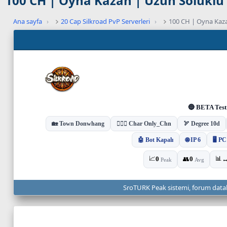
100 CH | Oyna Kazan | Uzun Soluklu
Ana sayfa
›
20 Cap Silkroad PvP Serverleri
›
100 CH | Oyna Kaz
C
a
n
l
ı
s
u
n
u
c
u
d
u
r
u
SroTURK Peak sistemi, forum dataları
m
u
v
e