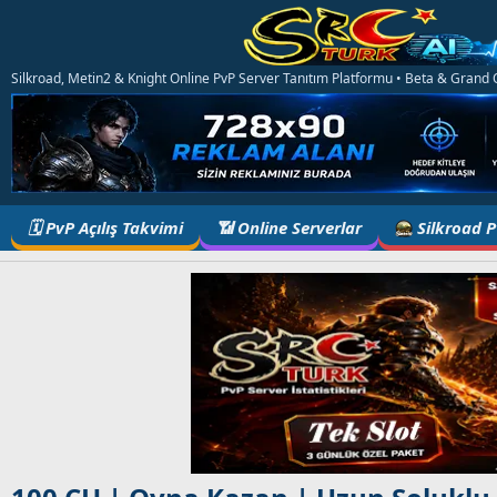
Silkroad, Metin2 & Knight Online PvP Server Tanıtım Platformu • Beta & Grand Op
🗓️ PvP Açılış Takvimi
📶 Online Serverlar
Silkroad 