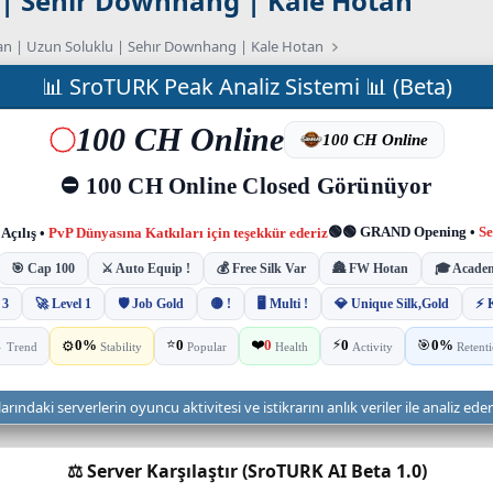
 | Sehır Downhang | Kale Hotan
an | Uzun Soluklu | Sehır Downhang | Kale Hotan
📊 SroTURK Peak Analiz Sistemi 📊 (Beta)
ndaki serverlerin oyuncu aktivitesi ve istikrarını anlık veriler ile analiz ede
⚖️ Server Karşılaştır (SroTURK AI Beta 1.0)