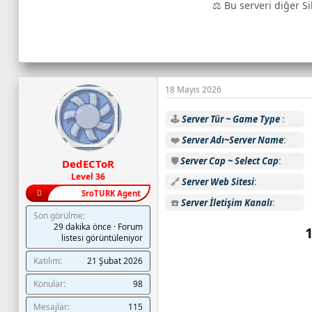
⚖️ Bu serveri diğer Si
o
n
l
i
n
e
18 Mayıs 2026
o
y
🕹️
Server Tür ~ Game Type
u
❤️
Server Adı~Server Name
n
c
🛡️
Server Cap ~ Select Cap
DedECToR
u
Level 36
🔗
Server Web Sitesi
s
SroTURK Agent
a
☎️
Server İletişim Kanalı
Son görülme
y
29 dakika önce
·
Forum
1
ı
listesi görüntüleniyor
s
ı
Katılım
21 Şubat 2026
:
Konular
98
C
a
Mesajlar
115