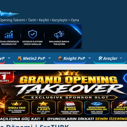
ening Takvimi • Tanıt • Keşfet • Karşılaştır • Oyna
PvP
Metin2 PvP
Knight PvP
🛠 Araçlar