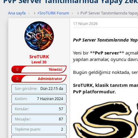
PvP Server Tanıtımlarında Yapay Ze
Ana sayfa
›
⚡SroTURK Forum
›
PvP Server Tanıtımlarında Yap
17 Nisan 2026
PvP Server Tanıtımlarında Ya
Yeni bir **
PvP server
** açmak
SroTURK
yapılan aramalar, oyuncu davra
Level 30
Yönetici
Bugün geldiğimiz noktada, serv
Administrator
SroTURK, klasik tanıtım man
Son görülme
Dün 22:15 da
PvP platformudur.
Katılım
7 Haziran 2024
Konular
57
Mesajlar
87
Tepkime puanı
2