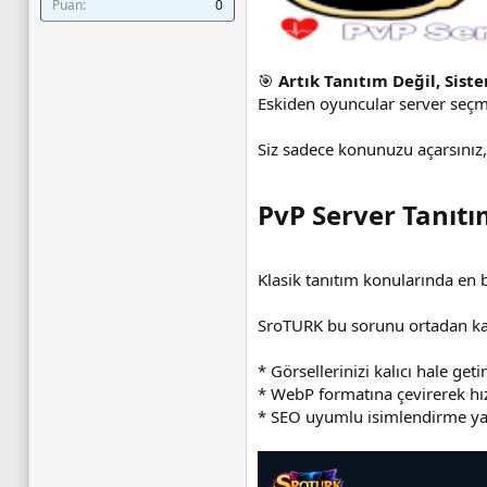
Puan
0
🎯
Artık Tanıtım Değil, Sist
Eskiden oyuncular server seçmek
Siz sadece konunuzu açarsınız,
PvP Server Tanıtı
Klasik tanıtım konularında en 
SroTURK bu sorunu ortadan kal
* Görsellerinizi kalıcı hale getir
* WebP formatına çevirerek hız
* SEO uyumlu isimlendirme y