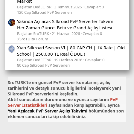
Market
Başlatan DedECToR
3 Temmuz 2026
Cevaplar: 0
120 Cap Silkroad PvP Serverleri
Yakında Açılacak Silkroad PvP Serverler Takvimi |
Her Zaman Güncel Beta ve Grand Açılış Listesi
Başlatan SroTURK
21 Haziran 2026
Cevaplar: 0
⚡SroTURK Forum
Xian Silkroad Season VI | 80 CAP CH | 1X Rate | Old
School | 250.000 TL Real ÖDÜL !
Başlatan DedECToR
19 Haziran 2026
Cevaplar: 0
80 Cap Silkroad PvP Serverleri
SroTURK’te en güncel
PvP server konularını
, açılış
tarihlerini ve detaylı sunucu bilgilerini inceleyerek yeni
Silkroad PvP serverlerini keşfedin.
Aktif sunucuların durumunu ve oyuncu sayılarını
PvP
Server İstatistikleri
sayfasından karşılaştırabilir, ayrıca
Yeni Açılacak PvP Server Açılış Takvimi
bölümünden son
eklenen sunucuları takip edebilirsiniz.