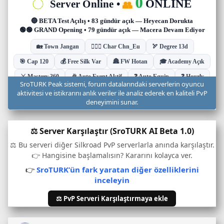
n
u
c
u
d
u
r
u
SroTURK Peak sistemi, forum datalarındaki serverlerin oyuncu
m
aktivitesi ve istikrarını anlık veriler ile analiz ederek en kaliteli PvP
u
deneyimini sunar.
v
e
⚖️ Server Karşılaştır (SroTURK AI Beta 1.0)
o
n
⚖️ Bu serveri diğer Silkroad PvP serverlarla anında karşılaştır.
l
👉 Hangisine başlamalısın? Kararını kolayca ver.
i
👉
SroTURK’ün fark yaratan diğer özelliklerini
n
inceleyin
e
o
⚖️ PvP Serveri Karşılaştırmaya ekle
y
u