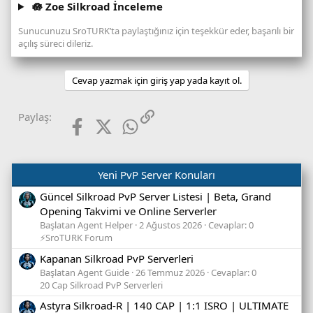
🪷 Zoe Silkroad İnceleme
Sunucunuzu SroTURK’ta paylaştığınız için teşekkür eder, başarılı bir
açılış süreci dileriz.
Cevap yazmak için giriş yap yada kayıt ol.
Facebook
X (Twitter)
WhatsApp
Link
Paylaş:
Yeni PvP Server Konuları
Güncel Silkroad PvP Server Listesi | Beta, Grand
Opening Takvimi ve Online Serverler
Başlatan Agent Helper
2 Ağustos 2026
Cevaplar: 0
⚡SroTURK Forum
Kapanan Silkroad PvP Serverleri
Başlatan Agent Guide
26 Temmuz 2026
Cevaplar: 0
20 Cap Silkroad PvP Serverleri
Astyra Silkroad-R | 140 CAP | 1:1 ISRO | ULTIMATE