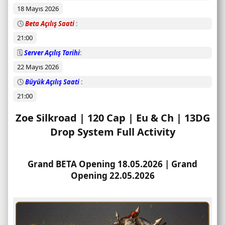
18 Mayıs 2026
u
r
🕓
Beta Açılış Saati
u
21:00
m
u
🗓️
Server Açılış Tarihi
22 Mayıs 2026
🕓
Büyük Açılış Saati
21:00
Zoe Silkroad | 120 Cap | Eu & Ch | 13DG
Drop System Full Activity​
Grand BETA Opening 18.05.2026 | Grand
Opening 22.05.2026​