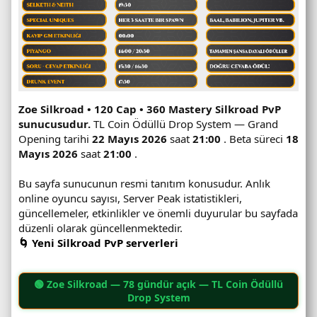
Zoe Silkroad • 120 Cap • 360 Mastery Silkroad PvP
sunucusudur.
TL Coin Ödüllü Drop System — Grand
Opening tarihi
22 Mayıs 2026
saat
21:00
. Beta süreci
18
Mayıs 2026
saat
21:00
.
Bu sayfa sunucunun resmi tanıtım konusudur. Anlık
online oyuncu sayısı, Server Peak istatistikleri,
güncellemeler, etkinlikler ve önemli duyurular bu sayfada
düzenli olarak güncellenmektedir.
🌀 Yeni Silkroad PvP serverleri
🟢
Zoe Silkroad
— 78 gündür açık — TL Coin Ödüllü
Drop System