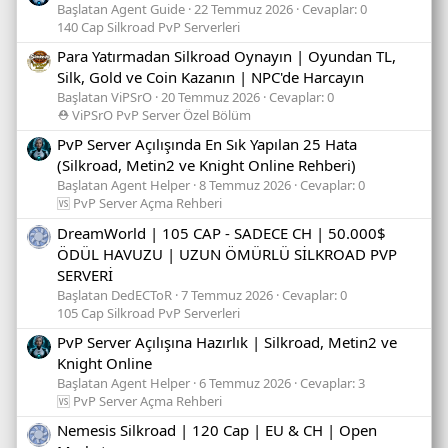
Başlatan Agent Guide
22 Temmuz 2026
Cevaplar: 0
140 Cap Silkroad PvP Serverleri
Para Yatırmadan Silkroad Oynayın | Oyundan TL,
Silk, Gold ve Coin Kazanın | NPC'de Harcayın
Başlatan ViPSrO
20 Temmuz 2026
Cevaplar: 0
⛑️ ViPSrO PvP Server Özel Bölüm
PvP Server Açılışında En Sık Yapılan 25 Hata
(Silkroad, Metin2 ve Knight Online Rehberi)
Başlatan Agent Helper
8 Temmuz 2026
Cevaplar: 0
🆚 PvP Server Açma Rehberi
DreamWorld | 105 CAP - SADECE CH | 50.000$
ÖDÜL HAVUZU | UZUN ÖMÜRLÜ SİLKROAD PVP
SERVERİ
Başlatan DedECToR
7 Temmuz 2026
Cevaplar: 0
105 Cap Silkroad PvP Serverleri
PvP Server Açılışına Hazırlık | Silkroad, Metin2 ve
Knight Online
Başlatan Agent Helper
6 Temmuz 2026
Cevaplar: 3
🆚 PvP Server Açma Rehberi
Nemesis Silkroad | 120 Cap | EU & CH | Open