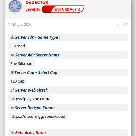
n
DedECToR
c
Level 36
SroTURK Agent
u
s
17 Mayıs 2026
#1
a
y
🕹️
Server Tür ~ Game Type
ı
s
Silkroad
ı
❤️
Server Adı~Server Name
:
Zoe Silkroad
C
a
🛡️
Server Cap ~ Select Cap
n
120 Cap
l
🔗
Server Web Sitesi
ı
s
https://play-zoe.com/
u
☎️
Server İletişim Kanalı
n
u
https://discord.gg/zoesilkroad
c
u
📅
Beta Açılış Tarihi
d