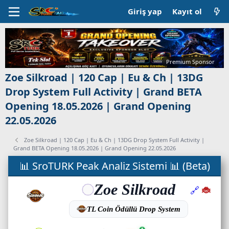
Giriş yap
Kayıt ol
Premium Sponsor
Zoe Silkroad | 120 Cap | Eu & Ch | 13DG
Drop System Full Activity | Grand BETA
Opening 18.05.2026 | Grand Opening
22.05.2026
Zoe Silkroad | 120 Cap | Eu & Ch | 13DG Drop System Full Activity |
Grand BETA Opening 18.05.2026 | Grand Opening 22.05.2026
C
📊 SroTURK Peak Analiz Sistemi 📊 (Beta)
a
n
l
ı
s
u