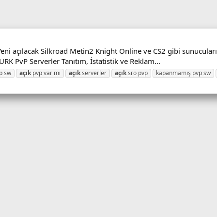
Yeni açılacak Silkroad Metin2 Knight Online ve CS2 gibi sunucuların 
URK PvP Serverler Tanıtım, İstatistik ve Reklam...
p sw
açık
pvp var mı
açık
serverler
açık
sro pvp
kapanmamış pvp sw