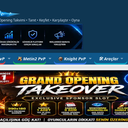
ening Takvimi • Tanıt • Keşfet • Karşılaştır • Oyna
PvP
Metin2 PvP
Knight PvP
🛠 Araçlar