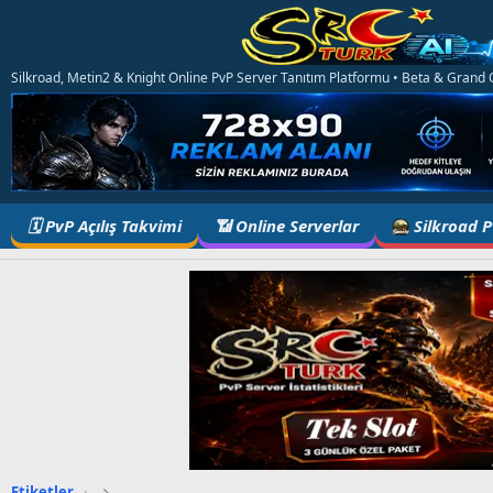
Silkroad, Metin2 & Knight Online PvP Server Tanıtım Platformu • Beta & Grand Op
🗓️ PvP Açılış Takvimi
📶 Online Serverlar
Silkroad 
Etiketler
›