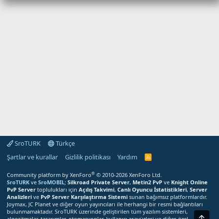
SroTURK
Türkçe
Şartlar ve kurallar
Gizlilik politikası
Yardım
S
r
o
®
Community platform by XenForo
© 2010-2026 XenForo Ltd.
T
SroTURK
ve
SroMOBIL
;
Silkroad Private Server
,
Metin2 PvP
ve
Knight Online
U
PvP Server
toplulukları için
Açılış Takvimi
,
Canlı Oyuncu İstatistikleri
,
Server
R
Analizleri
ve
PvP Server Karşılaştırma Sistemi
sunan bağımsız platformlardır.
K
Joymax, JC Planet ve diğer oyun yayıncıları ile herhangi bir resmi bağlantıları
R
bulunmamaktadır. SroTURK üzerinde geliştirilen tüm yazılım sistemleri,
S
Üst
S
algoritmalar, tasarımlar, otomasyonlar, kullanıcı arayüzleri ve diğer özel