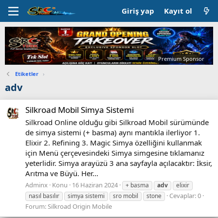
Giriş yap
Kayıt ol
Premium Sponsor
Etiketler
›
adv
Silkroad Mobil Simya Sistemi
Silkroad Online olduğu gibi Silkroad Mobil sürümünde
de simya sistemi (+ basma) aynı mantıkla ilerliyor 1.
Elixir 2. Refining 3. Magic Simya özelliğini kullanmak
için Menü çerçevesindeki Simya simgesine tıklamanız
yeterlidir. Simya arayüzü 3 ana sayfayla açılacaktır: İksir,
Arıtma ve Büyü. Her...
Adminx
Konu
16 Haziran 2024
+ basma
adv
elixir
Cevaplar: 0
nasıl basılır
simya sistemi
sro mobil
stone
Forum:
Silkroad Origin Mobile