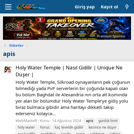
Giriş yap
Kayıt ol
Premium Sponsor
Etiketler
›
apis
Holy Water Temple | Nasıl Gidilir | Unique Ne
Düşer |
Holy Water Temple, Silkroad oynayanların pek çoğunun
bilmediği yada PvP serverlerin bir çoğunda kapalı olan
bu bölüm Baghdat ile Alexandria nın orta alt kısmında
yer alan bir bölümdür Holy Water Temple'ye gidiş yolu
biraz bulmaca gibidir ama haritayı dikkatli takip
ederseniz kolayca...
WebMasteR
Konu
14 Ağustos 2024
apis
günlük limit
holy water
horus
kaç levelde gidilir
kesince ne düşer
nasıl gidilir
nephthys
nerde
osiris
sekhmet
sphinx