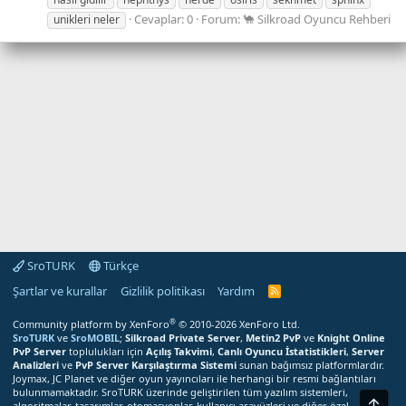
Cevaplar: 0
Forum:
🐪 Silkroad Oyuncu Rehberi
unikleri neler
SroTURK
Türkçe
Şartlar ve kurallar
Gizlilik politikası
Yardım
S
r
o
®
Community platform by XenForo
© 2010-2026 XenForo Ltd.
T
SroTURK
ve
SroMOBIL
;
Silkroad Private Server
,
Metin2 PvP
ve
Knight Online
U
PvP Server
toplulukları için
Açılış Takvimi
,
Canlı Oyuncu İstatistikleri
,
Server
R
Analizleri
ve
PvP Server Karşılaştırma Sistemi
sunan bağımsız platformlardır.
K
Joymax, JC Planet ve diğer oyun yayıncıları ile herhangi bir resmi bağlantıları
R
bulunmamaktadır. SroTURK üzerinde geliştirilen tüm yazılım sistemleri,
S
Üst
S
algoritmalar, tasarımlar, otomasyonlar, kullanıcı arayüzleri ve diğer özel