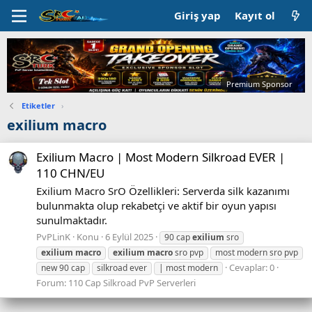
Giriş yap
Kayıt ol
Premium Sponsor
Etiketler
›
exilium macro
Exilium Macro | Most Modern Silkroad EVER |
110 CHN/EU
Exilium Macro SrO Özellikleri: Serverda silk kazanımı
bulunmakta olup rekabetçi ve aktif bir oyun yapısı
sunulmaktadır.
PvPLinK
Konu
6 Eylül 2025
90 cap
exilium
sro
exilium
macro
exilium
macro
sro pvp
most modern sro pvp
Cevaplar: 0
new 90 cap
silkroad ever
| most modern
Forum:
110 Cap Silkroad PvP Serverleri