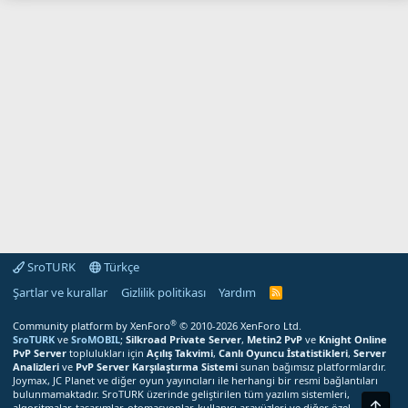
SroTURK
Türkçe
Şartlar ve kurallar
Gizlilik politikası
Yardım
S
r
o
®
Community platform by XenForo
© 2010-2026 XenForo Ltd.
T
SroTURK
ve
SroMOBIL
;
Silkroad Private Server
,
Metin2 PvP
ve
Knight Online
U
PvP Server
toplulukları için
Açılış Takvimi
,
Canlı Oyuncu İstatistikleri
,
Server
R
Analizleri
ve
PvP Server Karşılaştırma Sistemi
sunan bağımsız platformlardır.
K
Joymax, JC Planet ve diğer oyun yayıncıları ile herhangi bir resmi bağlantıları
R
bulunmamaktadır. SroTURK üzerinde geliştirilen tüm yazılım sistemleri,
S
Üst
S
algoritmalar, tasarımlar, otomasyonlar, kullanıcı arayüzleri ve diğer özel