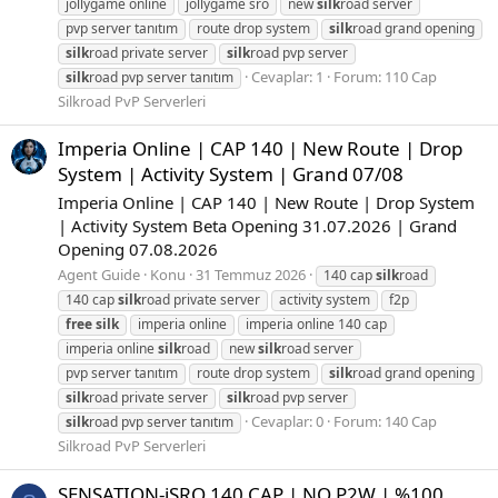
jollygame online
jollygame sro
new
silk
road server
pvp server tanıtım
route drop system
silk
road grand opening
silk
road private server
silk
road pvp server
Cevaplar: 1
Forum:
110 Cap
silk
road pvp server tanıtım
Silkroad PvP Serverleri
Imperia Online | CAP 140 | New Route | Drop
System | Activity System | Grand 07/08
Imperia Online | CAP 140 | New Route | Drop System
| Activity System Beta Opening 31.07.2026 | Grand
Opening 07.08.2026
Agent Guide
Konu
31 Temmuz 2026
140 cap
silk
road
140 cap
silk
road private server
activity system
f2p
free
silk
imperia online
imperia online 140 cap
imperia online
silk
road
new
silk
road server
pvp server tanıtım
route drop system
silk
road grand opening
silk
road private server
silk
road pvp server
Cevaplar: 0
Forum:
140 Cap
silk
road pvp server tanıtım
Silkroad PvP Serverleri
SENSATION-iSRO 140 CAP | NO P2W | %100