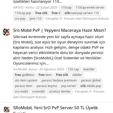
özellikleri hazırlanıyor 110...
ViPSrO
Konu
22 Şubat 2025
110cap
110cap emek server
110cap pvp
free
silk
free
tl
silk
road pvp serveri 110
Cevaplar: 0
Forum:
Geri Dönüşüm Kutusu
sro pvp
yeni 110
Sro Mobil PvP | Yepyeni Maceraya Hazır Mısın?
Silkroad evreninde yeni bir sayfa açmaya hazır olun!
[Sro Mobil], size eşsiz bir oyun deneyimi sunmak için
kapılarını aralıyor. Hızlı gelişim, denge odaklı PVP ve
heyecan verici etkinliklerle dolu bir dünyada yerinizi
alın! Neden [SroMobiL] Özel Sistemler ve Yenilikler:
Oyuncularımız için...
SroMobil
Konu
25 Ağustos 2024
120 cap
eventler
free
godbless
free
item
free
silk
ödüller
oto item system
parasız bedava premium
parasız global
parasız item
parasız koşma
pvp server
silk
ödüllü pvp
Cevaplar: 0
Forum:
sro mobil
sromobil
ücretsiz itemler
Geri Dönüşüm Kutusu
SRoMobiL Yeni SrO PvP Server 50 TL Üyelik