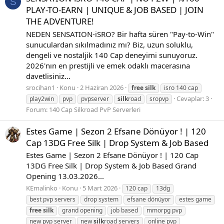
S
PLAY-TO-EARN | UNIQUE & JOB BASED | JOIN
THE ADVENTURE!
NEDEN SENSATION-iSRO? Bir hafta süren "Pay-to-Win"
sunuculardan sıkılmadınız mı? Biz, uzun soluklu,
dengeli ve nostaljik 140 Cap deneyimi sunuyoruz.
2026'nın en prestijli ve emek odaklı macerasına
davetlisiniz...
srocihan1
Konu
2 Haziran 2026
free
silk
isro 140 cap
Cevaplar: 3
play2win
pvp
pvpserver
silk
road
sropvp
Forum:
140 Cap Silkroad PvP Serverleri
Estes Game | Sezon 2 Efsane Dönüyor ! | 120
Cap 13DG Free Silk | Drop System & Job Based
Estes Game | Sezon 2 Efsane Dönüyor ! | 120 Cap
13DG Free Silk | Drop System & Job Based Grand
Opening 13.03.2026...
KEmalinko
Konu
5 Mart 2026
120 cap
13dg
best pvp servers
drop system
efsane dönüyor
estes game
free
silk
grand opening
job based
mmorpg pvp
new pvp server
new
silk
road servers
online pvp