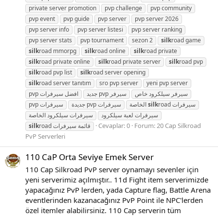
private server promotion
pvp challenge
pvp community
pvp event
pvp guide
pvp server
pvp server 2026
pvp server info
pvp server listesi
pvp server ranking
pvp server stats
pvp tournament
sezon 2
silk
road game
silk
road mmorpg
silk
road online
silk
road private
silk
road private online
silk
road private server
silk
road pvp
silk
road pvp list
silk
road server opening
silk
road server tanıtım
sro pvp server
yeni pvp server
سيرفر سيلكرود خاص
سيرفر pvp جديد
افضل سيرفرات pvp
سيرفرات pvp
سيرفرات pvp جديدة
silk
road الخاصة
سيرفرات
سيرفرات لعبة سيلكرود
سيرفرات سيلكرود الخاصة
Cevaplar: 0
Forum:
20 Cap Silkroad
silk
road
قائمة سيرفرات
PvP Serverleri
110 CaP Orta Seviye Emek Server
110 Cap Silkroad PvP server oynamayı sevenler için
yeni serverimiz açılmıştır.. 11d Fight item serverimizde
yapacağınız PvP lerden, yada Capture flag, Battle Arena
eventlerinden kazanacağınız PvP Point ile NPC'lerden
özel itemler alabilirsiniz. 110 Cap serverin tüm