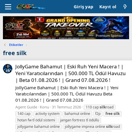
Giriş yap
Kayıt ol
Premium Sponsor
Etiketler
›
free silk
JollyGame Bahamut | Eski Ruh Yeni Macera ! |
Yeni Yaratıcılarından | 500.000 TL Ödül Havuzu
| Beta 01.08.2026 ! | Grand 07.08.2026 !
JollyGame Bahamut | Eski Ruh Yeni Macera ! | Yeni
Yaratıcılarından | 500.000 TL Ödül Havuzu Beta
01.08.2026 ! | Grand 07.08.2026
Agent Guide
Konu
31 Temmuz 2026
110 cap
silk
road
140 cap
activity system
bahamut online
f2p
free
silk
hotan fw tl ödül sistemi
jangan fortress tl ödüllü
jollygame bahamut online
jollygame impreia online
silk
road