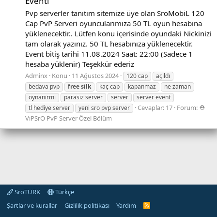
Eventi
Pvp serverler tanıtım sitemize üye olan SroMobiL 120
Cap PvP Serveri oyuncularımıza 50 TL oyun hesabına
yüklenecektir.. Lütfen konu içerisinde oyundaki Nickinizi
tam olarak yazınız. 50 TL hesabınıza yüklenecektir.
Event bitiş tarihi 11.08.2024 Saat: 22:00 (Sadece 1
hesaba yüklenir) Teşekkür ederiz
Adminx
Konu
11 Ağustos 2024
120 cap
açıldı
bedava pvp
free
silk
kaç cap
kapanmaz
ne zaman
oynanırmı
parasız server
server
server event
Cevaplar: 17
Forum:
⛑️
tl hediye server
yeni sro pvp server
ViPSrO PvP Server Özel Bölüm
SroTURK
Türkçe
Şartlar ve kurallar
Gizlilik politikası
Yardım
S
r