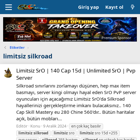
Giriş yap
Kayıt ol
Premium Sponsor
Etiketler
›
limitsiz silkroad
Limitsiz SrO | 140 Cap 15d | Unlimited SrO | Pvp
Server
Silkroad sınırlarını zorlamayı düşünen, hep max item
basmayı, server kingi olmayı hayal eden SrO PvP server
oyuncuları için açacağımız Limitsiz SrO'da Silkroad
hayallerinizi gerçekleştirme imkanı bulacaksınız.. 140
Cap Skill Mastery eu 280 Chine 560'dır.. Bütün haritalar
açık, bütün mobları...
Editör
Konu
9 Aralık 2024
en çok kaç basılır
limitsiz
silkroad
limitsiz
sro
limitsiz
sro 15d +255
pvp server
silkroad
255 bastım
silkroad
en yüksek kaç basılır