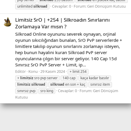
Cevaplar: 0
Forum:
Geri Dönüşüm Kutusu
unlimited
silkroad
Limitsiz SrO | +254 | Silkroadın Sınırlarını
Zorlamaya Var mısın ?
Silkroad Online oyununu severek oynayan, orjinal
oyunun sıkıcılığından bunalan, SrO PvP serverlerde +
limitlere takılıp oyunun sınırlarını zorlamayı isteyen,
hep bunun hayalini kuran Silkroad PvP server
oyuncularına çılgın bir server geliyor. 140 Cap 15d
Sınırsız SrO PvP Server + Limit, ip...
Editör
Konu
29 Kasım 2024
+ limit 254
+
limitsiz
sro pvp server
140 cap
kaça kadar basılır
limitsiz
silkroad
silkroad
en son + kaç
sınırsız item
Cevaplar: 0
Forum:
Geri Dönüşüm
sınırsız pvp
sro king
Kutusu