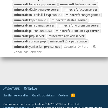
minecraft
bedrock
pvp
server
minecraft
bedwars
server
minecraft
düşük ping
pvp
server
minecraft
faction
server
minecraft
full etkinlikli
pvp
sunucu
minecraft
hunger games
minecraft
kitpvp sunucu
minecraft
lifesteal
server
minecraft
mini games
server
minecraft
no premium
server
minecraft
parkur sunucusu
minecraft
premium
pvp
server
minecraft
pvp
server
minecraft
skyblock
server
minecraft
survival
pvp
minecraft
türk
pvp
sunucu
Cevaplar: 0
Forum:
🌏
minecraft
yeni açılan
pvp
sunucu
Global PvP Serverlar
SroTURK
Türkçe
Şartlar ve kurallar
Gizlilik politikası
Yardım
S
r
o
®
Community platform by XenForo
© 2010-2026 XenForo Ltd.
T
SroTURK
ve
SroMOBIL
;
Silkroad Private Server
,
Metin2 PvP
ve
Knight Online