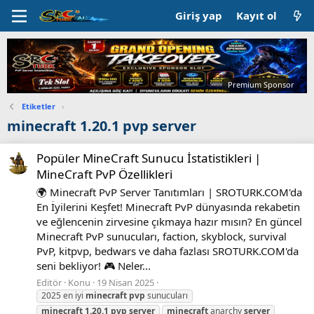
Giriş yap
Kayıt ol
Premium Sponsor
Etiketler
›
minecraft 1.20.1 pvp server
Popüler MineCraft Sunucu İstatistikleri |
MineCraft PvP Özellikleri
🌍 Minecraft PvP Server Tanıtımları | SROTURK.COM'da
En İyilerini Keşfet! Minecraft PvP dünyasında rekabetin
ve eğlencenin zirvesine çıkmaya hazır mısın? En güncel
Minecraft PvP sunucuları, faction, skyblock, survival
PvP, kitpvp, bedwars ve daha fazlası SROTURK.COM'da
seni bekliyor! 🎮 Neler...
Editör
Konu
19 Nisan 2025
2025 en iyi
minecraft
pvp
sunucuları
minecraft
1.20.1
pvp
server
minecraft
anarchy
server