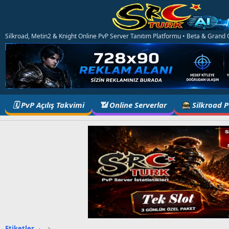
Silkroad, Metin2 & Knight Online PvP Server Tanıtım Platformu • Beta & Grand Op
🗓️ PvP Açılış Takvimi
📶 Online Serverlar
Silkroad 
Etiketler
›