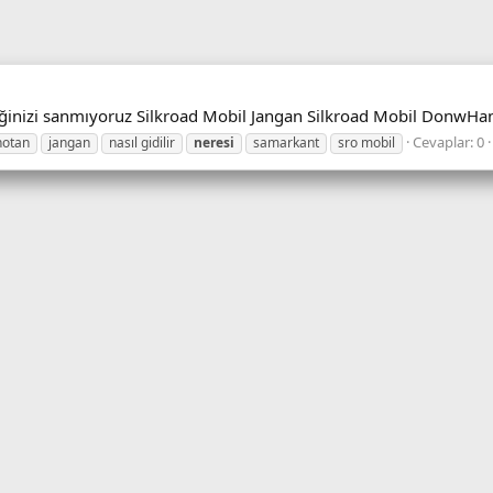
ceğinizi sanmıyoruz Silkroad Mobil Jangan Silkroad Mobil DonwH
Cevaplar: 0
hotan
jangan
nasıl gidilir
neresi
samarkant
sro mobil