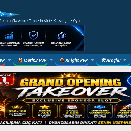
ening Takvimi • Tanıt • Keşfet • Karşılaştır • Oyna
PvP
Metin2 PvP
Knight PvP
🛠 Araçlar