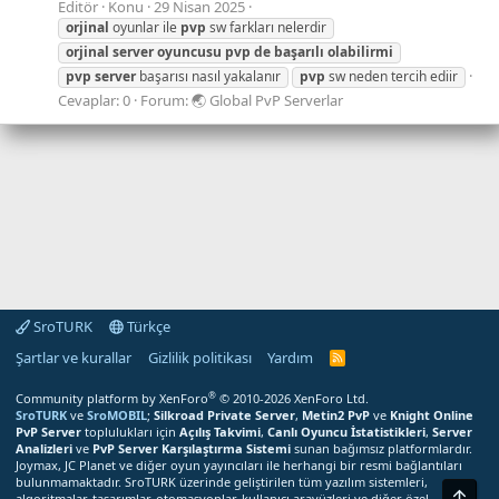
Editör
Konu
29 Nisan 2025
orjinal
oyunlar ile
pvp
sw farkları nelerdir
orjinal
server
oyuncusu
pvp
de
başarılı
olabilirmi
pvp
server
başarısı nasıl yakalanır
pvp
sw neden tercih ediir
Cevaplar: 0
Forum:
🌏 Global PvP Serverlar
SroTURK
Türkçe
Şartlar ve kurallar
Gizlilik politikası
Yardım
S
r
o
®
Community platform by XenForo
© 2010-2026 XenForo Ltd.
T
SroTURK
ve
SroMOBIL
;
Silkroad Private Server
,
Metin2 PvP
ve
Knight Online
U
PvP Server
toplulukları için
Açılış Takvimi
,
Canlı Oyuncu İstatistikleri
,
Server
R
Analizleri
ve
PvP Server Karşılaştırma Sistemi
sunan bağımsız platformlardır.
K
Joymax, JC Planet ve diğer oyun yayıncıları ile herhangi bir resmi bağlantıları
R
bulunmamaktadır. SroTURK üzerinde geliştirilen tüm yazılım sistemleri,
S
Üst
S
algoritmalar, tasarımlar, otomasyonlar, kullanıcı arayüzleri ve diğer özel