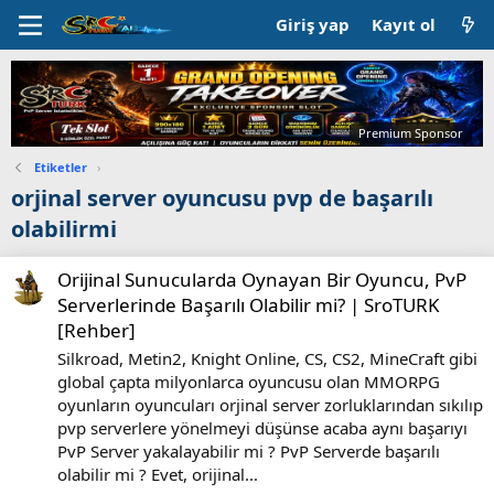
Giriş yap
Kayıt ol
Premium Sponsor
Etiketler
›
orjinal server oyuncusu pvp de başarılı
olabilirmi
Orijinal Sunucularda Oynayan Bir Oyuncu, PvP
Serverlerinde Başarılı Olabilir mi? | SroTURK
[Rehber]
Silkroad, Metin2, Knight Online, CS, CS2, MineCraft gibi
global çapta milyonlarca oyuncusu olan MMORPG
oyunların oyuncuları orjinal server zorluklarından sıkılıp
pvp serverlere yönelmeyi düşünse acaba aynı başarıyı
PvP Server yakalayabilir mi ? PvP Serverde başarılı
olabilir mi ? Evet, orijinal...