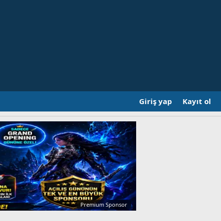
Giriş yap
Kayıt ol
Premium Sponsor