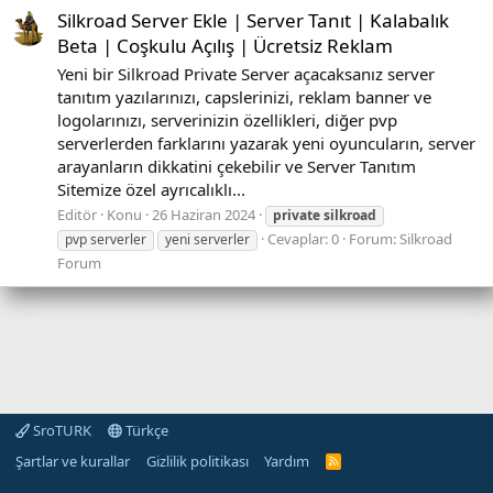
Silkroad Server Ekle | Server Tanıt | Kalabalık
Beta | Coşkulu Açılış | Ücretsiz Reklam
Yeni bir Silkroad Private Server açacaksanız server
tanıtım yazılarınızı, capslerinizi, reklam banner ve
logolarınızı, serverinizin özellikleri, diğer pvp
serverlerden farklarını yazarak yeni oyuncuların, server
arayanların dikkatini çekebilir ve Server Tanıtım
Sitemize özel ayrıcalıklı...
Editör
Konu
26 Haziran 2024
private
silkroad
Cevaplar: 0
Forum:
Silkroad
pvp serverler
yeni serverler
Forum
SroTURK
Türkçe
Şartlar ve kurallar
Gizlilik politikası
Yardım
S
r
o