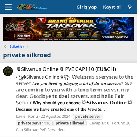
Giriş yap
Kayıt ol
Premium Sponsor
Etiketler
›
private silkroad
🔖Silvanus Online🔖 PVE CAP110 (EU&CH)
꧁☬Silvanus Online ☬꧂ 𝕎𝕖𝕝𝕔𝕠𝕞𝕖 𝕖𝕧𝕖𝕣𝕪𝕠𝕟𝕖 𝕥𝕠 𝕥𝕙𝕖
𝕤𝕖𝕣𝕧𝕖𝕣 𝑨𝒓𝒆 𝒚𝒐𝒖 𝒕𝒊𝒓𝒆𝒅 𝒐𝒇 𝒑𝒍𝒂𝒚𝒊𝒏𝒈 𝒂 𝒍𝒐𝒕 𝒐𝒇 𝒅𝒐 𝒘𝒏 𝒔𝒆𝒓𝒗𝒆𝒓𝒔? 𝕎𝕖
𝕒𝕣𝕖 𝕔𝕠𝕞𝕚𝕟𝕘 𝕥𝕠 𝕪𝕠𝕦 𝕨𝕚𝕥𝕙 𝕒 𝕝𝕠𝕟𝕘 𝕥𝕖𝕣𝕞 𝕤𝕖𝕣𝕧𝕖𝕣, 𝕞𝕪
𝕕𝕖𝕒𝕣. 𝔾𝕠𝕠𝕕𝕓𝕪𝕖 𝕥𝕠 𝕕𝕖𝕒𝕝 𝕤𝕖𝕣𝕧𝕖𝕣𝕤, 𝕒𝕟𝕕 𝕙𝕖𝕝𝕝𝕠 𝔽𝕒𝕚𝕣
𝕊𝕖𝕣𝕧𝕖𝕣 𝗪𝗵𝘆 𝘀𝗵𝗼𝘂𝗹𝗱 𝘆𝗼𝘂 𝗰𝗵𝗼𝗼𝘀𝗲 💥𝗦𝗶𝗹𝘃𝗮𝗻𝘂𝘀 𝗢𝗻𝗹𝗶𝗻𝗲 💥
𝐁𝐞𝐜𝐚𝐮𝐬𝐞 𝐰𝐞 𝐡𝐚𝐯𝐞 𝐜𝐫𝐞𝐚𝐭𝐞𝐝 𝐨𝐧𝐞 𝐨𝐟 𝐭𝐡𝐞 𝘗𝘳𝘪𝘷𝘢𝘵𝘦...
kavie
Konu
22 Ağustos 2024
private
server
Cevaplar: 0
Forum:
20
private
server 110
private
silkroad
Cap Silkroad PvP Serverleri