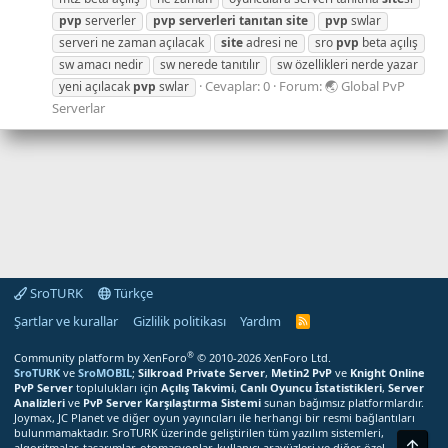
pvp
serverler
pvp
serverleri
tanıtan
site
pvp
swlar
serveri ne zaman açılacak
site
adresi ne
sro
pvp
beta açılış
sw amacı nedir
sw nerede tanıtılır
sw özellikleri nerde yazar
Cevaplar: 0
Forum:
🌏 Global PvP
yeni açılacak
pvp
swlar
Serverlar
SroTURK
Türkçe
Şartlar ve kurallar
Gizlilik politikası
Yardım
S
r
o
®
Community platform by XenForo
© 2010-2026 XenForo Ltd.
T
SroTURK
ve
SroMOBIL
;
Silkroad Private Server
,
Metin2 PvP
ve
Knight Online
U
PvP Server
toplulukları için
Açılış Takvimi
,
Canlı Oyuncu İstatistikleri
,
Server
R
Analizleri
ve
PvP Server Karşılaştırma Sistemi
sunan bağımsız platformlardır.
K
Joymax, JC Planet ve diğer oyun yayıncıları ile herhangi bir resmi bağlantıları
R
bulunmamaktadır. SroTURK üzerinde geliştirilen tüm yazılım sistemleri,
S
Üst
S
algoritmalar, tasarımlar, otomasyonlar, kullanıcı arayüzleri ve diğer özel