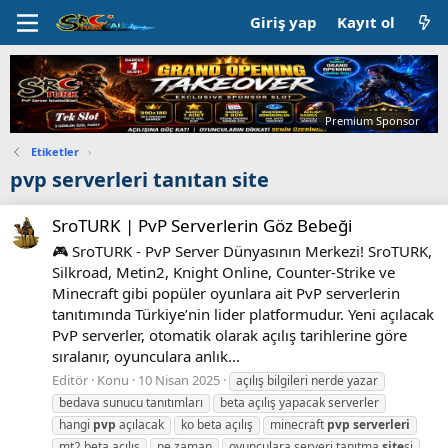
Giriş yap
Kayıt ol
Premium Sponsor
Etiketler
›
pvp serverleri tanıtan site
SroTURK | PvP Serverlerin Göz Bebeği
🎮 SroTURK - PvP Server Dünyasının Merkezi! SroTURK,
Silkroad, Metin2, Knight Online, Counter-Strike ve
Minecraft gibi popüler oyunlara ait PvP serverlerin
tanıtımında Türkiye’nin lider platformudur. Yeni açılacak
PvP serverler, otomatik olarak açılış tarihlerine göre
sıralanır, oyunculara anlık...
Editör
Konu
10 Nisan 2025
açılış bilgileri nerde yazar
bedava sunucu tanıtımları
beta açılış yapacak serverler
hangi
pvp
açılacak
ko beta açılış
minecraft
pvp
serverleri
mt2 beta açılış
ne zaman
oyunculara serveri tanıtma
site
si