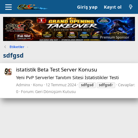
Giriş yap
Kayıt ol
Premium Sponsor
Etiketler
›
sdfgsd
istatistik Beta Test Server Konusu
Yeni PvP Serverler Tanıtım Sitesi İstatistikler Testi
Adminx
Konu
12 Temmuz 2024
Cevaplar:
sdfgsd
sdfgsd
r
0
Forum:
Geri Dönüşüm Kutusu