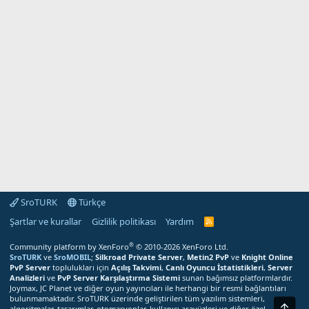
SroTURK
Türkçe
Şartlar ve kurallar
Gizlilik politikası
Yardım
S
r
o
®
Community platform by XenForo
© 2010-2026 XenForo Ltd.
T
SroTURK
ve
SroMOBIL
;
Silkroad Private Server
,
Metin2 PvP
ve
Knight Online
U
PvP Server
toplulukları için
Açılış Takvimi
,
Canlı Oyuncu İstatistikleri
,
Server
R
Analizleri
ve
PvP Server Karşılaştırma Sistemi
sunan bağımsız platformlardır.
K
Joymax, JC Planet ve diğer oyun yayıncıları ile herhangi bir resmi bağlantıları
R
bulunmamaktadır. SroTURK üzerinde geliştirilen tüm yazılım sistemleri,
S
Üst
S
algoritmalar, tasarımlar, otomasyonlar, kullanıcı arayüzleri ve diğer özel