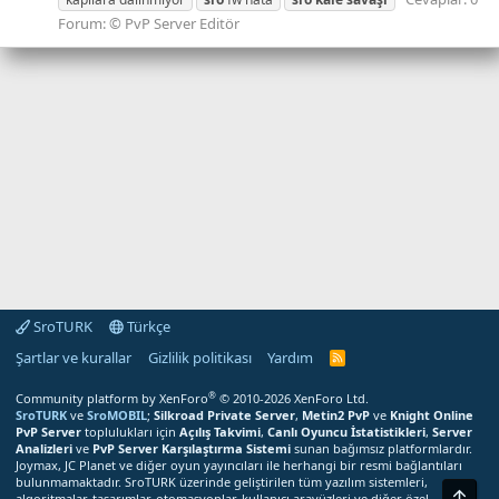
Forum:
© PvP Server Editör
SroTURK
Türkçe
Şartlar ve kurallar
Gizlilik politikası
Yardım
S
r
o
®
Community platform by XenForo
© 2010-2026 XenForo Ltd.
T
SroTURK
ve
SroMOBIL
;
Silkroad Private Server
,
Metin2 PvP
ve
Knight Online
U
PvP Server
toplulukları için
Açılış Takvimi
,
Canlı Oyuncu İstatistikleri
,
Server
R
Analizleri
ve
PvP Server Karşılaştırma Sistemi
sunan bağımsız platformlardır.
K
Joymax, JC Planet ve diğer oyun yayıncıları ile herhangi bir resmi bağlantıları
R
bulunmamaktadır. SroTURK üzerinde geliştirilen tüm yazılım sistemleri,
S
Üst
S
algoritmalar, tasarımlar, otomasyonlar, kullanıcı arayüzleri ve diğer özel