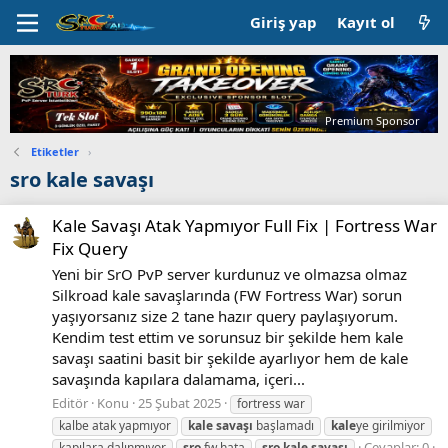
Giriş yap
Kayıt ol
Premium Sponsor
Etiketler
›
sro kale savaşı
Kale Savaşı Atak Yapmıyor Full Fix | Fortress War
Fix Query
Yeni bir SrO PvP server kurdunuz ve olmazsa olmaz
Silkroad kale savaşlarında (FW Fortress War) sorun
yaşıyorsanız size 2 tane hazır query paylaşıyorum.
Kendim test ettim ve sorunsuz bir şekilde hem kale
savaşı saatini basit bir şekilde ayarlıyor hem de kale
savaşında kapılara dalamama, içeri...
Editör
Konu
25 Şubat 2025
fortress war
kalbe atak yapmıyor
kale
savaşı
başlamadı
kale
ye girilmiyor
Cevaplar: 0
kapılara dalınmıyor
sro
fw hata
sro
kale
savaşı