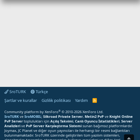
SroTURK
Türkçe
Şartlar ve kurallar
Gizlilik politikası
Yardım
S
r
o
®
Community platform by XenForo
© 2010-2026 XenForo Ltd.
T
SroTURK
ve
SroMOBIL
;
Silkroad Private Server
,
Metin2 PvP
ve
Knight Online
U
PvP Server
toplulukları için
Açılış Takvimi
,
Canlı Oyuncu İstatistikleri
,
Server
R
Analizleri
ve
PvP Server Karşılaştırma Sistemi
sunan bağımsız platformlardır.
K
Joymax, JC Planet ve diğer oyun yayıncıları ile herhangi bir resmi bağlantıları
R
bulunmamaktadır. SroTURK üzerinde geliştirilen tüm yazılım sistemleri,
S
Üst
S
algoritmalar, tasarımlar, otomasyonlar, kullanıcı arayüzleri ve diğer özel