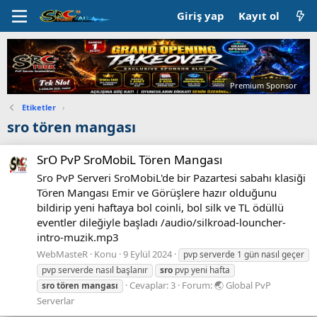
Giriş yap
Kayıt ol
Premium Sponsor
Etiketler
›
sro tören mangası
SrO PvP SroMobiL Tören Mangası
Sro PvP Serveri SroMobiL'de bir Pazartesi sabahı klasiği
Tören Mangası Emir ve Görüşlere hazır olduğunu
bildirip yeni haftaya bol coinli, bol silk ve TL ödüllü
eventler dileğiyle başladı /audio/silkroad-louncher-
intro-muzik.mp3
WebMasteR
Konu
9 Eylül 2024
pvp serverde 1 gün nasıl geçer
pvp serverde nasıl başlanır
sro
pvp yeni hafta
Cevaplar: 3
Forum:
🌏 Global PvP
sro
tören
mangası
Serverlar