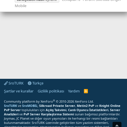
Mobile
SroTURK
Türkçe
Şartlar ve kurallar
Gizlilik politikası
Yardım
S
r
o
®
Community platform by XenForo
© 2010-2026 XenForo Ltd.
T
SroTURK
ve
SroMOBIL
;
Silkroad Private Server
,
Metin2 PvP
ve
Knight Online
U
PvP Server
toplulukları için
Açılış Takvimi
,
Canlı Oyuncu İstatistikleri
,
Server
R
Analizleri
ve
PvP Server Karşılaştırma Sistemi
sunan bağımsız platformlardır.
K
Joymax, JC Planet ve diğer oyun yayıncıları ile herhangi bir resmi bağlantıları
R
bulunmamaktadır. SroTURK üzerinde geliştirilen tüm yazılım sistemleri,
S
Üst
S
algoritmalar, tasarımlar, otomasyonlar, kullanıcı arayüzleri ve diğer özel