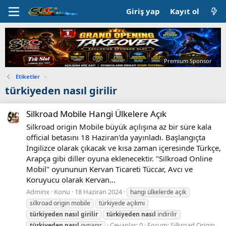
Giriş yap
Kayıt ol
Premium Sponsor
Etiketler
›
türkiyeden nasıl girilir
Silkroad Mobile Hangi Ülkelere Açık
Silkroad origin Mobile büyük açılışına az bir süre kala
official betasını 18 Haziran'da yayınladı. Başlangıçta
İngilizce olarak çıkacak ve kısa zaman içeresinde Türkçe,
Arapça gibi diller oyuna eklenecektir. "Silkroad Online
Mobil" oyununun Kervan Ticareti Tüccar, Avcı ve
Koruyucu olarak Kervan...
Adminx
Konu
18 Haziran 2024
hangi ülkelerde açık
silkroad origin mobile
türkiyede açıkmı
türkiyeden
nasıl
girilir
türkiyeden
nasıl
indirilir
Cevaplar: 0
Forum:
Silkroad Origin
türkiyeden
nasıl
oynanır