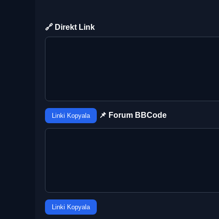
🔗 Direkt Link
📌 Forum BBCode
Linki Kopyala
Linki Kopyala