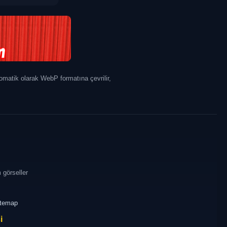
tomatik olarak WebP formatına çevrilir,
 görseller
itemap
i