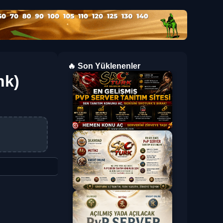
🔥 Son Yüklenenler
nk)