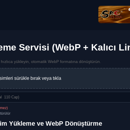
me Servisi (WebP + Kalıcı Li
 hızlıca yükleyin, otomatik WebP formatına dönüştürün.
imleri sürükle bırak veya tıkla
nmez)
ürülür
sim Yükleme ve WebP Dönüştürme