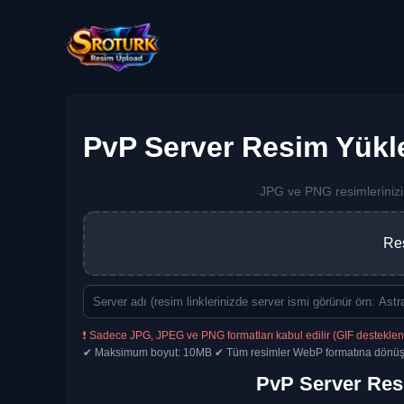
PvP Server Resim Yükle
JPG ve PNG resimlerinizi
Res
❗ Sadece JPG, JPEG ve PNG formatları kabul edilir (GIF destekle
✔ Maksimum boyut: 10MB ✔ Tüm resimler WebP formatına dönüşt
PvP Server Re