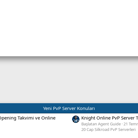
her hangi bir ücret iadesi y
rekenler :
u yaptığınızda muhtemelen
_TIGERWOMAN 3
şeklindedir. Kodun sonundaki 3 sayısı 3 tane b
MONSTER MOB_CH_TIGERWOMAN 1
olmalıdır.
H_TIGERWOMAN_L3 1
şeklinde kod kullanılırsa bu Titan TG anla
ng L3 ise Titan unique atar.. GH eventlerinde Titan ve Stro
 aylık unique rank yarışmasını etkilemez
Game Helper
programını
buradan
indirebilir mob ve unique
.............
Yeni PvP Server Konuları
 Opening Takvimi ve Online
Knight Online PvP Server 
Başlatan Agent Guide
21 Tem
20 Cap Silkroad PvP Serverleri