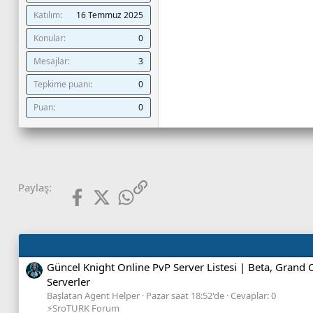
Katılım
16 Temmuz 2025
Dikkat Edilmesi Ge
Konular
0
Kopyala yapıştır unique kod
*
/LOADMONSTER MOB_CH
Mesajlar
3
kullanmayınız
Tepkime puanı
0
Doğru kullanım şekli
/LOAD
**
/LOADMONSTER MOB_C
Puan
0
K
odların konundaki L2 Stro
atılmaz
Strong ve Titan uniqueler
Not: GM Kodlarını içeren
Facebook
X (Twitter)
WhatsApp
Link
Paylaş:
Düzenleme devam edecek........
Güncel Knight Online PvP Server Listesi | Beta, Grand
Serverler
Başlatan Agent Helper
Pazar saat 18:52'de
Cevaplar: 0
⚡SroTURK Forum