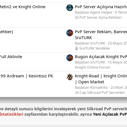
 Metin2 ve Knight Online
PvP Server Açılışına Hazırl
Başlatan Agent Helper
6 Tem
🆚 PvP Server Açma Rehberi
Rehber)
PvP Server Reklam, Banner
SroTURK
Başlatan SroTURK
23 Mayıs 2
🤖 SroTURK Yenilikler
ull Aktivite
Bugün Açılacak Knight PvP 
Başlatan SroTURK
15 Mayıs 2
Knight Online Forum
99 Ardream | Kesintisiz PK
Knight-Road | Knight Onli
| Open Market
Başlatan KEmalinko
23 Mart 2
20 Cap Silkroad PvP Serverleri
ni ve detaylı sunucu bilgilerini inceleyerek yeni Silkroad PvP serverl
statistikleri
sayfasından karşılaştırabilir, ayrıca
Yeni Açılacak PvP