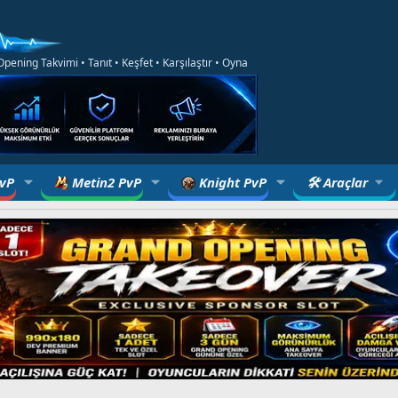
ening Takvimi • Tanıt • Keşfet • Karşılaştır • Oyna
PvP
Metin2 PvP
Knight PvP
🛠 Araçlar