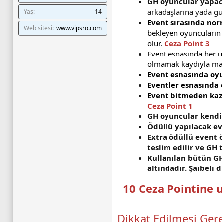
GH oyuncular yapac
arkadaşlarına yada gu
Yaş
14
Event sırasında nor
Web sitesi
www.vipsro.com
bekleyen oyuncuların k
olur.
Ceza Point 3
Event esnasında her un
olmamak kaydıyla max 
Event esnasında oy
Eventler esnasında
Event bitmeden kaz
Ceza Point 1
GH oyuncular kendi
Ödüllü yapılacak ev
Extra ödüllü event 
teslim edilir ve GH
Kullanılan bütün GH
altındadır. Şaibeli
10 Ceza Pointine 
Dikkat Edilmesi Gere