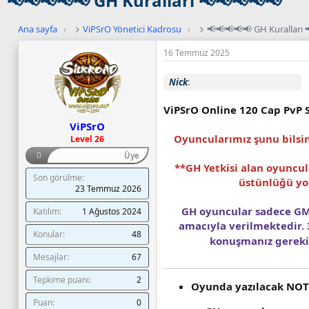
📢📢📢📢📢 GH Kuralları 📢📢📢📢📢
Ana sayfa
›
ViPSrO Yönetici Kadrosu
›
📢📢📢📢📢 GH Kuralları 
16 Temmuz 2025
Nick
ViPSrO Online 120 Cap PvP 
ViPSrO
Oyuncularımız şunu bilsin
Level 26
Üye
**GH Yetkisi alan oyuncul
Son görülme
üstünlüğü yok
23 Temmuz 2026
GH oyuncular sadece GM'
Katılım
1 Ağustos 2024
amacıyla verilmektedir. 
Konular
48
konuşmanız gerekir
Mesajlar
67
Tepkime puanı
2
Oyunda yazılacak NOTIC
Puan
0