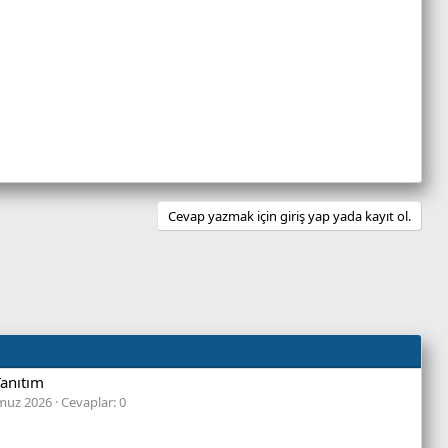
apılmaz
irden at anlamındadır. Bunu 1 yapmadan kesinlikle kodu
mı taşır L2 varsa Strong atar
ng uniqueler tek tek atılabilir. Kesilmeden bir yenisi
Cevap yazmak için giriş yap yada kayıt ol.
 kodlarına buradan bakabilirsiniz..
Tanıtım
muz 2026
Cevaplar: 0