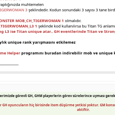
 yaptığınızda muhtemelen
TIGERWOMAN 3
şeklindedir. Kodun sonundaki 3 sayısı 3 tane bi
ONSTER MOB_CH_TIGERWOMAN 1
olmalıdır.
_TIGERWOMAN_L3 1
şeklinde kod kullanılırsa bu Titan TG anlamı
g L3 ise Titan unique atar.. GH eventlerinde Titan ve Strong
ylık unique rank yarışmasını etkilemez
me Helper
programını
buradan
indirebilir mob ve unique k
...........
verimizde görevli GH, GHM playerlerin görev sürelerince uyması gerek
r GH oyuncuların hiç birisinde item düşürme yetkisi yoktur. GM kons
aktiftir.