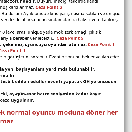
rmak zorundadır
. Duyurulmadığı takdirde kendi
e hoş karşılanmaz.
Ceza Point 2
.
Bu durum Aylık unique king yarışmasına katılan ve unique
ventlerde atılırsa puan sıralamalarına haksız yere katılmış
-10 level arası unique yada mob zerk amaçlı çık sık
ıyla beraber verilecektir...
Ceza Point 5
ncu çekemez, oyuncuyu oyundan atamaz.
Ceza Point 1
Ceza Point 1
in görüşlerini sorabilir. Eventin sonunu bekler ve ilan eder.
a yeni başlayanlara yardımda bulunabilir.
rebilir
 tesbit edilen ödüller eventi yapacak GH ye önceden
cki, ay-gün-saat hatta saniyesine kadar kayıt
 ceza uygulanır.
lerek normal oyuncu moduna döner her
ılmaz