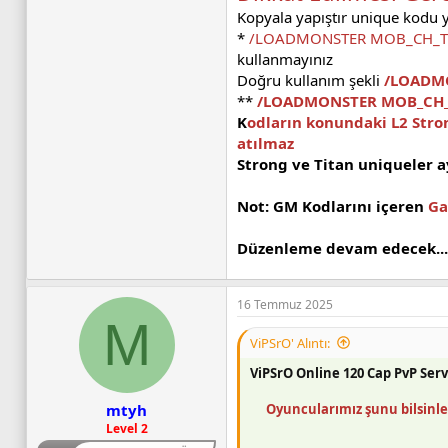
Kopyala yapıştır unique kodu
*
/LOADMONSTER MOB_CH_
kullanmayınız
Doğru kullanım şekli
/LOADM
**
/LOADMONSTER MOB_CH
K
odların konundaki L2 Stron
atılmaz
Strong ve Titan uniqueler a
Not: GM Kodlarını içeren
Ga
Düzenleme devam edecek..........
16 Temmuz 2025
M
ViPSrO' Alıntı:
ViPSrO Online 120 Cap PvP Ser
Oyuncularımız şunu bilsinle
mtyh
Level 2