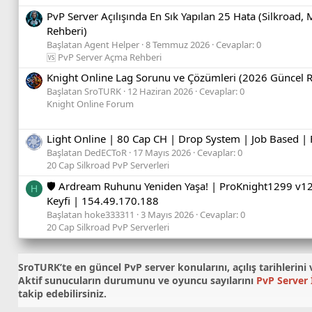
PvP Server Açılışında En Sık Yapılan 25 Hata (Silkroad,
Rehberi)
Başlatan Agent Helper
8 Temmuz 2026
Cevaplar: 0
🆚 PvP Server Açma Rehberi
Knight Online Lag Sorunu ve Çözümleri (2026 Güncel 
Başlatan SroTURK
12 Haziran 2026
Cevaplar: 0
Knight Online Forum
Light Online | 80 Cap CH | Drop System | Job Based | F
Başlatan DedECToR
17 Mayıs 2026
Cevaplar: 0
20 Cap Silkroad PvP Serverleri
🛡️ Ardream Ruhunu Yeniden Yaşa! | ProKnight1299 v12
H
Keyfi | 154.49.170.188
Başlatan hoke333311
3 Mayıs 2026
Cevaplar: 0
20 Cap Silkroad PvP Serverleri
SroTURK’te en güncel
PvP server konularını
, açılış tarihleri
Aktif sunucuların durumunu ve oyuncu sayılarını
PvP Server İ
takip edebilirsiniz.