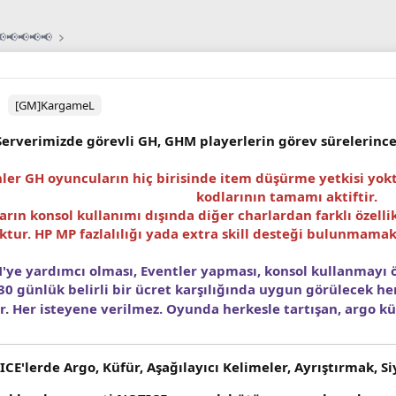
📢📢📢📢📢
[GM]KargameL
Serverimizde görevli GH, GHM playerlerin görev sürelerince
ler GH oyuncuların hiç birisinde item düşürme yetkisi yok
kodlarının tamamı aktiftir.
arın konsol kullanımı dışında diğer charlardan farklı özell
tur. HP MP fazlalılığı yada extra skill desteği bulunmamakta
ye yardımcı olması, Eventler yapması, konsol kullanmayı
30 günlük belirli bir ücret karşılığında uygun görülecek he
. Her isteyene verilmez. Oyunda herkesle tartışan, argo kü
E'lerde Argo, Küfür, Aşağılayıcı Kelimeler, Ayrıştırmak, S