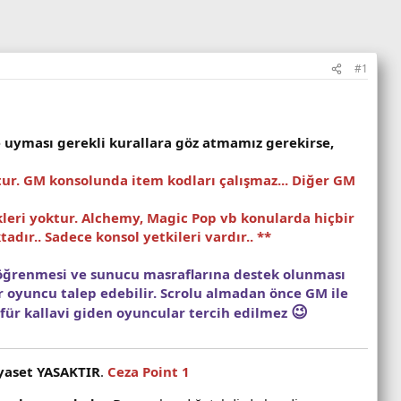
#1
 uyması gerekli kurallara göz atmamız gerekirse,
tur. GM konsolunda item kodları çalışmaz... Diğer GM
ikleri yoktur. Alchemy, Magic Pop vb konularda hiçbir
dır.. Sadece konsol yetkileri vardır.. **
 öğrenmesi ve sunucu masraflarına destek olunması
r oyuncu talep edebilir. Scrolu almadan önce GM ile
😉
für kallavi giden oyuncular tercih edilmez
iyaset YASAKTIR
.
Ceza Point 1