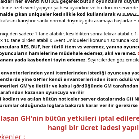
akları her eventi NOTICE geçerek bütün oyunculara duyu
ildine özel event yapıyor şaibesi uyandırır ve bu durum serverd
malde çıkan uniqueler kesinlikle kod kullanılarak ATILMAZ.
afasını karıştırır sanki normal düşmüş gibi aramaya başlarlar + e
iquden sadece 1 tane atabilir, kesildikten sonra tekrar atabilir. 1
10 tane birden atabilir. Event Uniqueleri konunun sonunda kodlar
unculara RES, BUF, her türlü item vs veremez, yanına oyu
 oyuncuların hamlelerine müdehale edemez, akıl veremez.
ananı yada kaybedeni tayin edemez.
Seyircilerden gözlemciler
 envanterlerinden yani itemlerinden istediği oyuncuya yad
entlerde yine GH'ler kendi envanterlerinden item ödülü ve
önerileri GM'ye iletilir ve kabul gördüğünde GM tarafından
 tarafından kazanan oyuncuya verilir
 kodları ve atılan bütün noticeler server datalarında GH Ni
 durumlar olduğunda loglara bakarak karar verilir gerekirse
ulaşan GH'nin bütün yetkileri iptal edi
hangi bir ücret iadesi yap
kenler :