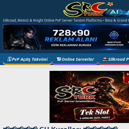
Silkroad, Metin2 & Knight Online PvP Server Tanıtım Platformu • Beta & Grand Op
🗓️ PvP Açılış Takvimi
📶 Online Serverlar
Silkroad 