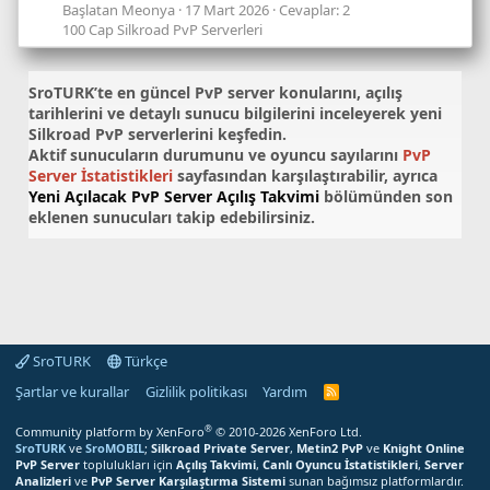
Başlatan Meonya
17 Mart 2026
Cevaplar: 2
100 Cap Silkroad PvP Serverleri
SroTURK’te en güncel
PvP server konularını
, açılış
tarihlerini ve detaylı sunucu bilgilerini inceleyerek yeni
Silkroad PvP serverlerini keşfedin.
Aktif sunucuların durumunu ve oyuncu sayılarını
PvP
Server İstatistikleri
sayfasından karşılaştırabilir, ayrıca
Yeni Açılacak PvP Server Açılış Takvimi
bölümünden son
eklenen sunucuları takip edebilirsiniz.
SroTURK
Türkçe
Şartlar ve kurallar
Gizlilik politikası
Yardım
S
r
o
®
Community platform by XenForo
© 2010-2026 XenForo Ltd.
T
SroTURK
ve
SroMOBIL
;
Silkroad Private Server
,
Metin2 PvP
ve
Knight Online
U
PvP Server
toplulukları için
Açılış Takvimi
,
Canlı Oyuncu İstatistikleri
,
Server
R
Analizleri
ve
PvP Server Karşılaştırma Sistemi
sunan bağımsız platformlardır.
K