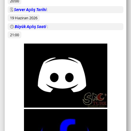
20:00
m
u
🗓️
Server Açılış Tarihi
19 Haziran 2026
🕓
Büyük Açılış Saati
21:00