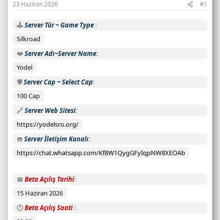
23 Haziran 2026
#1
a
y
🕹️
Server Tür ~ Game Type
ı
s
Silkroad
ı
❤️
Server Adı~Server Name
:
Yodel
C
a
🛡️
Server Cap ~ Select Cap
n
100 Cap
l
🔗
Server Web Sitesi
ı
s
https://yodelsro.org/
u
☎️
Server İletişim Kanalı
n
u
https://chat.whatsapp.com/Kf8W1QygGFyIqpNW8XEOAb
c
u
📅
Beta Açılış Tarihi
d
15 Haziran 2026
u
r
🕓
Beta Açılış Saati
u