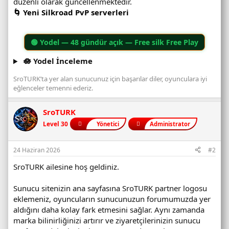
düzenli olarak güncellenmektedir.
🌀 Yeni Silkroad PvP serverleri
🟢
Yodel
— 48 gündür açık — Free silk Free Play
🪷 Yodel İnceleme
SroTURK’ta yer alan sunucunuz için başarılar diler, oyunculara iyi
eğlenceler temenni ederiz.
SroTURK
Level 30
Yönetici
Administrator
24 Haziran 2026
#2
SroTURK ailesine hoş geldiniz.
Sunucu sitenizin ana sayfasına SroTURK partner logosu
eklemeniz, oyuncuların sunucunuzun forumumuzda yer
aldığını daha kolay fark etmesini sağlar. Aynı zamanda
marka bilinirliğinizi artırır ve ziyaretçilerinizin sunucu