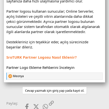
sayfanıza daha hızlı ulaşmasına yardımcı olur.
Partner logosu kullanan sunucular; Online Serverler,
açılış listeleri ve çeşitli vitrin alanlarında daha dikkat
çekici görünmektedir. Ayrıca partner logosu bulunan
sunucular sistem tarafından otomatik olarak algılanarak
ilgili alanlarda partner olarak işaretlenmektedir.
Destekleriniz için teşekkür eder, açılış sürecinizde
başarılar dileriz.
SroTURK Partner Logosu Nasıl Eklenir?
Partner Logo Ekleme Rehberini İnceleyin
Meonya
T
e
p
k
Cevap yazmak için giriş yap yada kayıt ol.
i
l
e
Facebook
X (Twitter)
WhatsApp
Link
Paylaş:
r
: