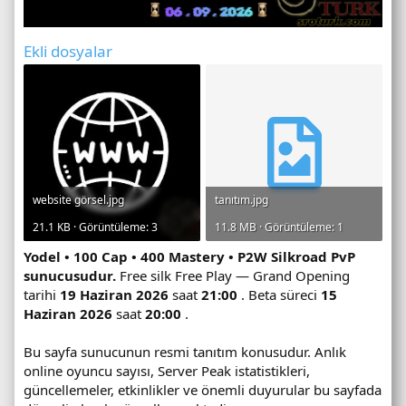
Ekli dosyalar
website görsel.jpg
tanıtım.jpg
21.1 KB · Görüntüleme: 3
11.8 MB · Görüntüleme: 1
Yodel • 100 Cap • 400 Mastery • P2W Silkroad PvP
sunucusudur.
Free silk Free Play — Grand Opening
tarihi
19 Haziran 2026
saat
21:00
. Beta süreci
15
Haziran 2026
saat
20:00
.
Bu sayfa sunucunun resmi tanıtım konusudur. Anlık
online oyuncu sayısı, Server Peak istatistikleri,
güncellemeler, etkinlikler ve önemli duyurular bu sayfada