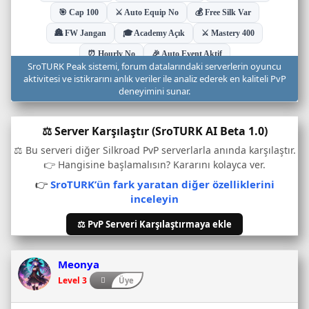
u
d
u
r
u
SroTURK Peak sistemi, forum datalarındaki serverlerin oyuncu
m
aktivitesi ve istikrarını anlık veriler ile analiz ederek en kaliteli PvP
u
deneyimini sunar.
v
e
⚖️ Server Karşılaştır (SroTURK AI Beta 1.0)
o
n
⚖️ Bu serveri diğer Silkroad PvP serverlarla anında karşılaştır.
l
👉 Hangisine başlamalısın? Kararını kolayca ver.
i
👉
SroTURK’ün fark yaratan diğer özelliklerini
n
inceleyin
e
o
⚖️ PvP Serveri Karşılaştırmaya ekle
y
u
n
Meonya
c
Level 3
Üye
u
s