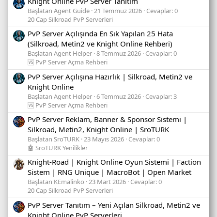
Knight Online PvP Server Tanıtım
Başlatan Agent Guide
21 Temmuz 2026
Cevaplar: 0
20 Cap Silkroad PvP Serverleri
PvP Server Açılışında En Sık Yapılan 25 Hata
(Silkroad, Metin2 ve Knight Online Rehberi)
Başlatan Agent Helper
8 Temmuz 2026
Cevaplar: 0
🆚 PvP Server Açma Rehberi
PvP Server Açılışına Hazırlık | Silkroad, Metin2 ve
Knight Online
Başlatan Agent Helper
6 Temmuz 2026
Cevaplar: 3
🆚 PvP Server Açma Rehberi
PvP Server Reklam, Banner & Sponsor Sistemi |
Silkroad, Metin2, Knight Online | SroTURK
Başlatan SroTURK
23 Mayıs 2026
Cevaplar: 0
🤖 SroTURK Yenilikler
Knight-Road | Knight Online Oyun Sistemi | Faction
Sistem | RNG Unique | MacroBot | Open Market
Başlatan KEmalinko
23 Mart 2026
Cevaplar: 0
20 Cap Silkroad PvP Serverleri
PvP Server Tanıtım – Yeni Açılan Silkroad, Metin2 ve
Knight Online PvP Serverleri