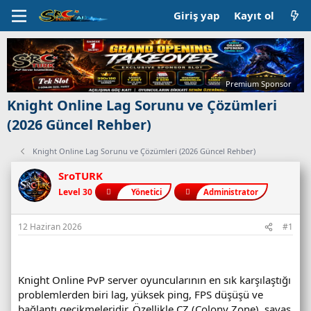
Giriş yap
Kayıt ol
Premium Sponsor
Knight Online Lag Sorunu ve Çözümleri
(2026 Güncel Rehber)
Knight Online Lag Sorunu ve Çözümleri (2026 Güncel Rehber)
SroTURK
Level 30
Yönetici
Administrator
12 Haziran 2026
#1
Knight Online PvP server oyuncularının en sık karşılaştığı
problemlerden biri lag, yüksek ping, FPS düşüşü ve
bağlantı gecikmeleridir. Özellikle CZ (Colony Zone), savaş