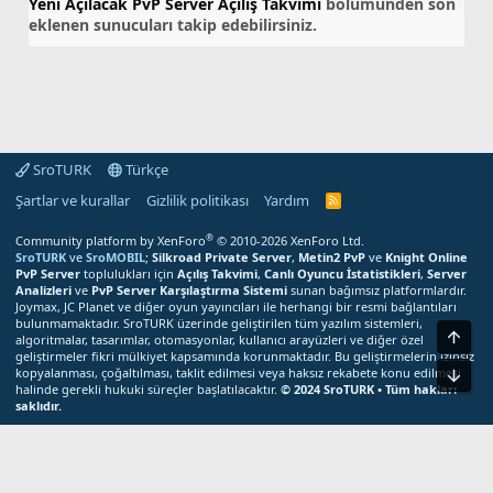
Yeni Açılacak PvP Server Açılış Takvimi
bölümünden son
eklenen sunucuları takip edebilirsiniz.
SroTURK
Türkçe
Şartlar ve kurallar
Gizlilik politikası
Yardım
S
r
o
®
Community platform by XenForo
© 2010-2026 XenForo Ltd.
T
SroTURK
ve
SroMOBIL
;
Silkroad Private Server
,
Metin2 PvP
ve
Knight Online
U
PvP Server
toplulukları için
Açılış Takvimi
,
Canlı Oyuncu İstatistikleri
,
Server
R
Analizleri
ve
PvP Server Karşılaştırma Sistemi
sunan bağımsız platformlardır.
K
Joymax, JC Planet ve diğer oyun yayıncıları ile herhangi bir resmi bağlantıları
R
bulunmamaktadır. SroTURK üzerinde geliştirilen tüm yazılım sistemleri,
S
Üst
S
algoritmalar, tasarımlar, otomasyonlar, kullanıcı arayüzleri ve diğer özel
M
geliştirmeler fikri mülkiyet kapsamında korunmaktadır. Bu geliştirmelerin izinsiz
e
kopyalanması, çoğaltılması, taklit edilmesi veya haksız rekabete konu edilmesi
Alt
r
halinde gerekli hukuki süreçler başlatılacaktır.
© 2024 SroTURK • Tüm hakları
k
saklıdır.
e
z
Bu site çerezler kullanır. Bu siteyi kullanmaya devam ederek çerez
i
kullanımımızı kabul etmiş olursunuz.
Kabul
Daha fazla bilgi edin...