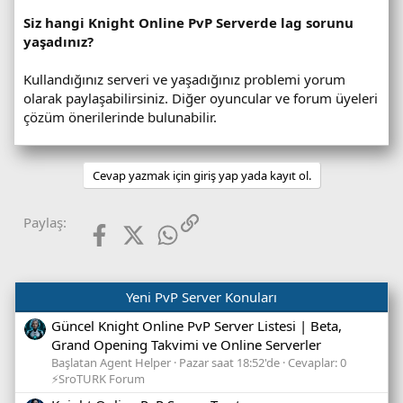
Siz hangi Knight Online PvP Serverde lag sorunu
yaşadınız?
Kullandığınız serveri ve yaşadığınız problemi yorum
olarak paylaşabilirsiniz. Diğer oyuncular ve forum üyeleri
çözüm önerilerinde bulunabilir.
Cevap yazmak için giriş yap yada kayıt ol.
Facebook
X (Twitter)
WhatsApp
Link
Paylaş:
Yeni PvP Server Konuları
Güncel Knight Online PvP Server Listesi | Beta,
Grand Opening Takvimi ve Online Serverler
Başlatan Agent Helper
Pazar saat 18:52'de
Cevaplar: 0
⚡SroTURK Forum