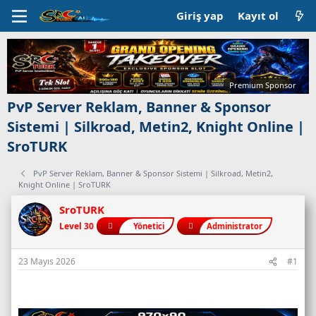
Giriş yap
Kayıt ol
Premium Sponsor
PvP Server Reklam, Banner & Sponsor
Sistemi | Silkroad, Metin2, Knight Online |
SroTURK
PvP Server Reklam, Banner & Sponsor Sistemi | Silkroad, Metin2,
Knight Online | SroTURK
SroTURK
Level 30
Yönetici
Administrator
23 Mayıs 2026
#1