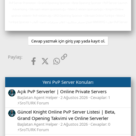
PvP Server Promotion • Grand Opening Sponsor • Beta Opening Sponsor • PvP Server Launch
Advertising • Silkroad reklam sponsorluğu • Metin2 reklam sponsorluğu • Knight Online
sponsor sistemi • PvP reklam ağı • SRO Opening Sponsor • Silkroad Online Türkiye • Metin2
Türkiye Sponsor • افتتاح سيرفر سيلكرود • اعلان سيرفرات خاصة • ألعاب MMORPG • اعلان PvP Server
Cevap yazmak için giriş yap yada kayıt ol.
Facebook
X (Twitter)
WhatsApp
Link
Paylaş:
Yeni PvP Server Konuları
Açık PvP Serverler | Online Private Servers
Başlatan Agent Helper
2 Ağustos 2026
Cevaplar: 1
⚡SroTURK Forum
Güncel Knight Online PvP Server Listesi | Beta,
Grand Opening Takvimi ve Online Serverler
Başlatan Agent Helper
2 Ağustos 2026
Cevaplar: 0
⚡SroTURK Forum