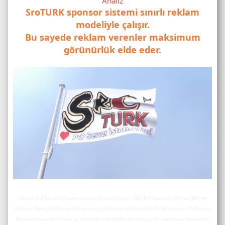
Analiz
SroTURK sponsor sistemi sınırlı reklam
modeliyle çalışır.
Bu sayede reklam verenler maksimum
görünürlük elde eder.
Silkroad PvP Server Reklamı • Silkroad Online Sponsor • SRO PvP Sponsor • Silkroad Banner
Reklam • Metin2 PvP Server Reklamı • Knight Online PvP Reklam • KO PvP Sponsor • PvP Server
Reklam Sistemi • PvP Server Sponsorluğu • MMORPG Advertising • Private Server Marketing •