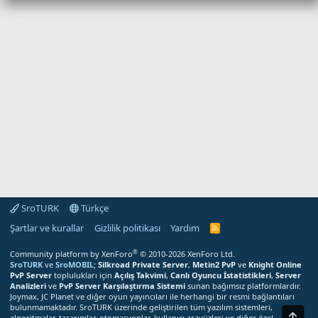
SroTURK
Türkçe
Şartlar ve kurallar
Gizlilik politikası
Yardım
S
r
o
®
Community platform by XenForo
© 2010-2026 XenForo Ltd.
T
SroTURK
ve
SroMOBIL
;
Silkroad Private Server
,
Metin2 PvP
ve
Knight Online
U
PvP Server
toplulukları için
Açılış Takvimi
,
Canlı Oyuncu İstatistikleri
,
Server
R
Analizleri
ve
PvP Server Karşılaştırma Sistemi
sunan bağımsız platformlardır.
K
Joymax, JC Planet ve diğer oyun yayıncıları ile herhangi bir resmi bağlantıları
R
bulunmamaktadır. SroTURK üzerinde geliştirilen tüm yazılım sistemleri,
S
Üst
S
algoritmalar, tasarımlar, otomasyonlar, kullanıcı arayüzleri ve diğer özel