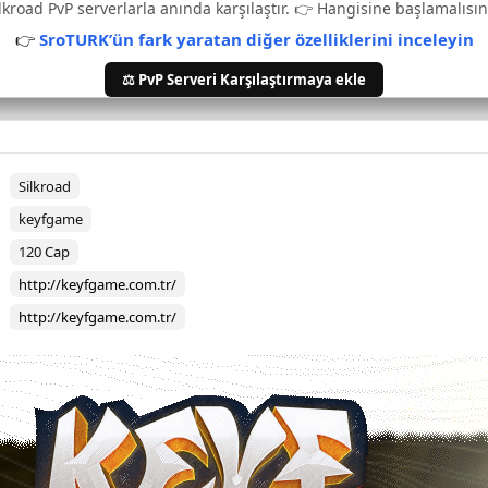
lkroad PvP serverlarla anında karşılaştır. 👉 Hangisine başlamalısın
👉
SroTURK’ün fark yaratan diğer özelliklerini inceleyin
⚖️ PvP Serveri Karşılaştırmaya ekle
Silkroad
keyfgame
120 Cap
http://keyfgame.com.tr/
http://keyfgame.com.tr/