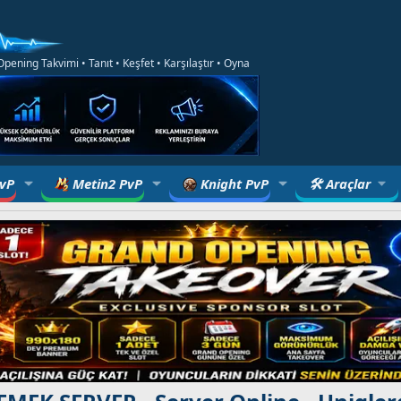
ening Takvimi • Tanıt • Keşfet • Karşılaştır • Oyna
PvP
Metin2 PvP
Knight PvP
🛠 Araçlar