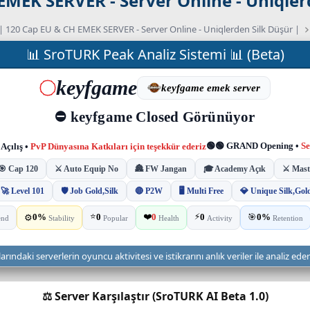
MEK SERVER - Server Online - Uniqler
 120 Cap EU & CH EMEK SERVER - Server Online - Uniqlerden Silk Düşür |
📊 SroTURK Peak Analiz Sistemi 📊 (Beta)
ndaki serverlerin oyuncu aktivitesi ve istikrarını anlık veriler ile analiz ede
⚖️ Server Karşılaştır (SroTURK AI Beta 1.0)