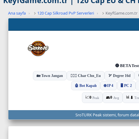
KeyfGame.com.tr | 120 Cap EU & CH E
Ana sayfa
›
120 Cap Silkroad PvP Serverleri
›
KeyfGame.com.tr |
C
a
n
l
ı
s
u
n
u
c
u
d
u
r
u
SroTURK Peak sistemi, forum dataları
m
u
v
e