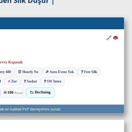
den Silk Düşür |
rek en kaliteli PvP deneyimini sunar.