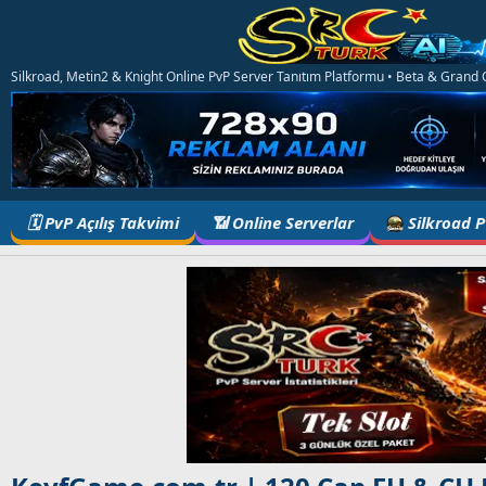
Silkroad, Metin2 & Knight Online PvP Server Tanıtım Platformu • Beta & Grand Op
🗓️ PvP Açılış Takvimi
📶 Online Serverlar
Silkroad 