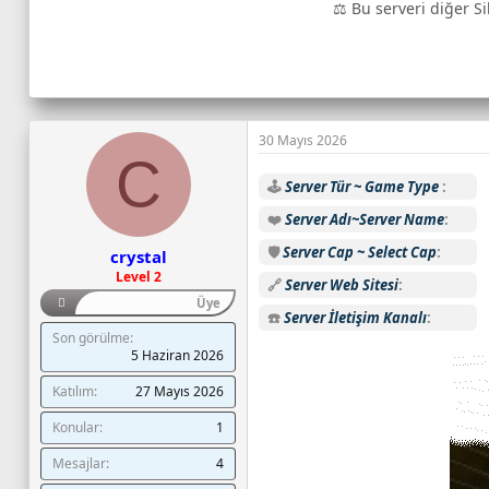
⚖️ Bu serveri diğer Si
o
n
l
i
n
e
30 Mayıs 2026
o
C
y
🕹️
Server Tür ~ Game Type
u
❤️
Server Adı~Server Name
n
c
🛡️
Server Cap ~ Select Cap
crystal
u
Level 2
🔗
Server Web Sitesi
s
Üye
a
☎️
Server İletişim Kanalı
Son görülme
y
5 Haziran 2026
ı
s
Katılım
27 Mayıs 2026
ı
Konular
1
:
C
Mesajlar
4
a