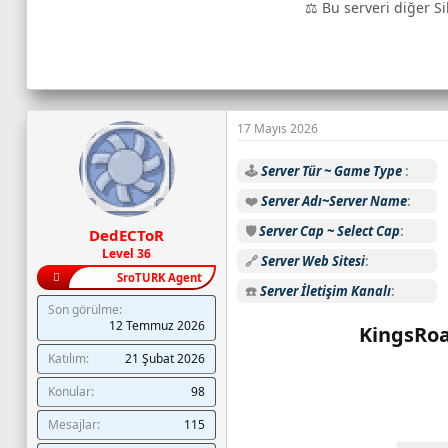
⚖️ Bu serveri diğer Si
o
n
l
i
n
e
17 Mayıs 2026
o
y
🕹️
Server Tür ~ Game Type
u
❤️
Server Adı~Server Name
n
c
🛡️
Server Cap ~ Select Cap
DedECToR
u
Level 36
🔗
Server Web Sitesi
s
SroTURK Agent
a
☎️
Server İletişim Kanalı
Son görülme
y
12 Temmuz 2026
KingsRoa
ı
s
Katılım
21 Şubat 2026
ı
Konular
98
:
C
Mesajlar
115
a