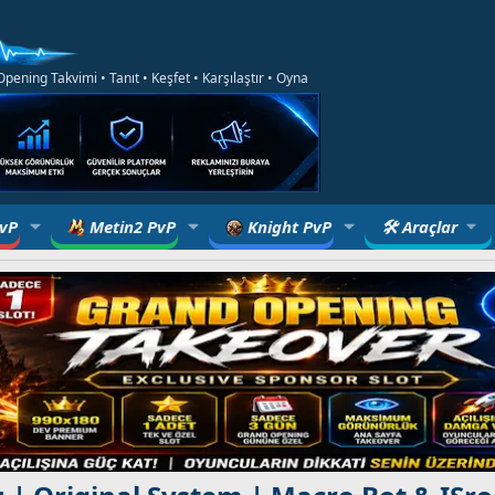
ening Takvimi • Tanıt • Keşfet • Karşılaştır • Oyna
PvP
Metin2 PvP
Knight PvP
🛠 Araçlar