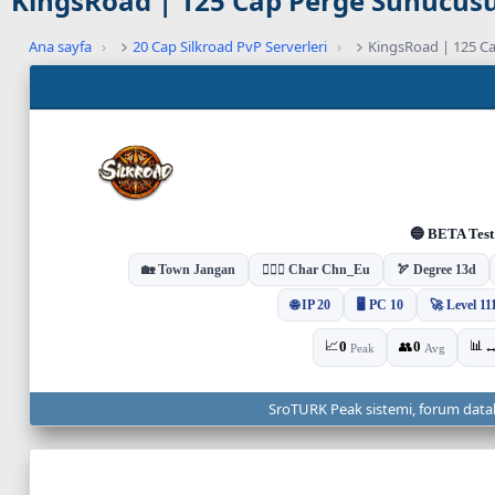
KingsRoad | 125 Cap Perge Sunucusu 
Ana sayfa
›
20 Cap Silkroad PvP Serverleri
›
KingsRoad | 125 Ca
C
a
n
l
ı
s
u
n
u
c
u
d
u
r
u
SroTURK Peak sistemi, forum dataları
m
u
v
e