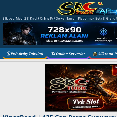
Silkroad, Metin2 & Knight Online PvP Server Tanıtım Platformu • Beta & Grand Op
🗓️ PvP Açılış Takvimi
📶 Online Serverlar
Silkroad 