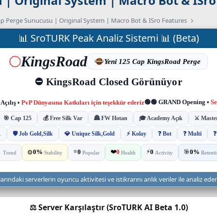
| Original System | Macro Bot & ISro
p Perge Sunucusu | Original System | Macro Bot & ISro Features
📊 SroTURK Peak Analiz Sistemi 📊 (Beta)
ndaki serverlerin oyuncu aktivitesi ve istikrarını anlık veriler ile analiz ede
⚖️ Server Karşılaştır (SroTURK AI Beta 1.0)